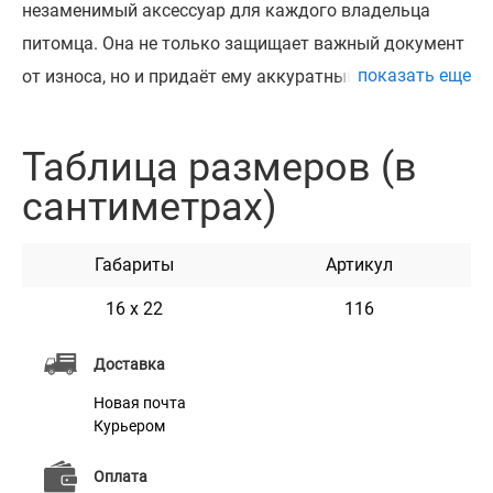
незаменимый аксессуар для каждого владельца
питомца. Она не только защищает важный документ
показать еще
от износа, но и придаёт ему аккуратный, опрятный
вид. Обложка выполнена из натуральной кожи Crazy
Horse прочной, износостойкой и приятной на ощупь.
Таблица размеров (в
На лицевой стороне выразительное тиснение с
сантиметрах)
изображением лапы и надписью «Ветеринарный
паспорт». Такой дизайн не стирается со временем и
Габариты
Артикул
подчёркивает статусность изделия. Обложка
рассчитана под стандартный формат ветпаспорта,
16 х 22
116
надёжно удерживает страницы и подходит для
Доставка
постоянного использования. Отличный выбор для
Новая почта
тех, кто ценит качество и практичность.
Курьером
Оплата