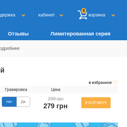
0
ддержка
кабинет
корзина
Отзывы
Лимитированная серия
одробнее
ый
в избранное
Гравировка
Цена
299 грн
Нет
Да
В КОРЗИНУ
279 грн