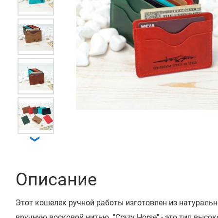
❮
❯
Описание
Этот кошелек ручной работы изготовлен из натурально
вручную восковой нитью. "Crazy Horse" - это тип выс