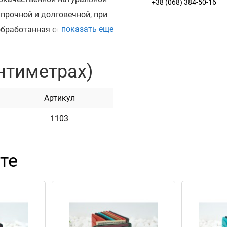
+38 (068) 384-50-16
прочной и долговечной, при
показать еще
 обработанная особым
вные плюсы – это
нтиметрах)
жно поместить 1-2 карты в
ры в сложенном в виде в
Артикул
1103
и на нем. Можно
сится высококачественным
ранит свой первоначальный
те
онкий. Он почти не займет
м атрибутом для хранений