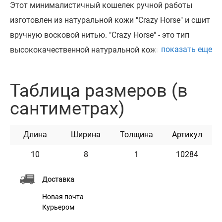
Этот минималистичный кошелек ручной работы
изготовлен из натуральной кожи "Crazy Horse" и сшит
вручную восковой нитью. "Crazy Horse" - это тип
показать еще
высококачественной натуральной кожи с восковым
покрытием, которое делает ее очень прочной и
долговечной, при этом придавая ей винтажный вид.
Таблица размеров (в
Кожа "Crazy Horse" обработанная особым способом и
сантиметрах)
пропитанная натуральным воском. Ее главные
плюсы – это пластичность, мягкость и уникальный
Длина
Ширина
Толщина
Артикул
вид.
Этот маленький, но удобный кошелек – это отличный
10
8
1
10284
способ хранить свои карты и наличные деньги. Он не
Доставка
займет много места в сумке или кармане, но
Новая почта
предлагает достаточно места для важных вещей
Курьером
(банковских карт, денежных купюр). Изготовлен из