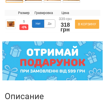
Размер
Гравировка
Цена
339 грн
S
318
Нет
Да
В КОРЗИНУ
-6%
грн
Описание