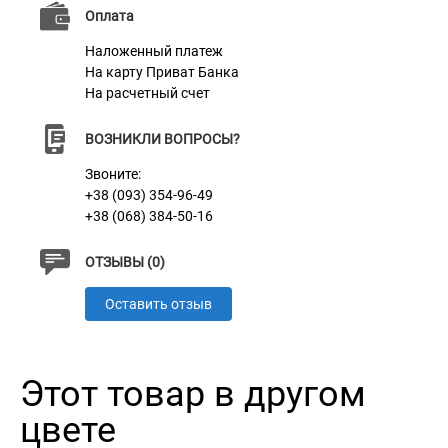
толстой, но эластичной натуральной кожи. Кошелек
Оплата
уникальный своим внешним, стильным видом,
Наложенный платеж
прочностью и качеством. Закрывается двумя
На карту Приват Банка
На расчетный счет
прочными, металлическими заклепками.
Изделие можно персонализировать, за счет
ВОЗНИКЛИ ВОПРОСЫ?
гравировки на нем. Можно награвировать любую
Звоните:
информацию: гравировка наносится
+38 (093) 354-96-49
+38 (068) 384-50-16
высококачественным лазером, поэтому со временем
она не сотрется и сохранит свой первоначальный
ОТЗЫВЫ (0)
вид.
Оставить отзыв
Доступен в 5 цветах: темно-синий, бордовый,
горчичный, коньячный, темно-коричневый.
Этот товар в другом
цвете