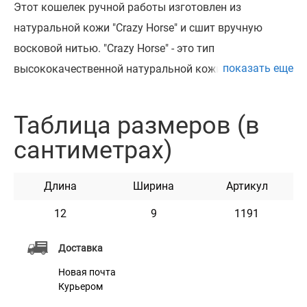
Этот кошелек ручной работы изготовлен из
натуральной кожи "Crazy Horse" и сшит вручную
восковой нитью. "Crazy Horse" - это тип
показать еще
высококачественной натуральной кожи с восковым
покрытием, которое делает ее очень прочной и
долговечной, при этом придавая ей винтажный вид.
Таблица размеров (в
Кожа "Crazy Horse" обработанная особым способом и
сантиметрах)
пропитанная натуральным воском. Ее главные
плюсы – это пластичность, мягкость и уникальный
Длина
Ширина
Артикул
вид.
Кожаный кошелек имеет 6 отделений для банковских
12
9
1191
карт, 1 основное отделение под денежные купюры, а
Доставка
так же возможность слаживать деньги под "зажим".
Новая почта
Изготовлен из толстой, но эластичной натуральной
Курьером
кожи. Кошелек уникальный своим внешним,