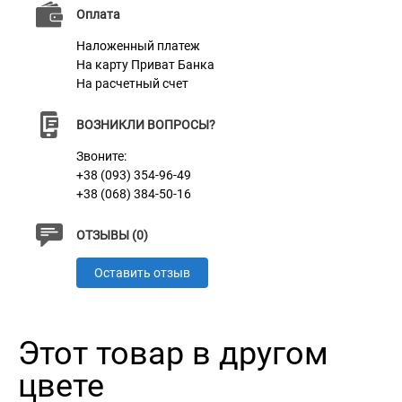
стильным видом, прочностью и качеством. Он не
Оплата
займет у вас много места в сумки и компактно
Наложенный платеж
поместиться в карман.
На карту Приват Банка
На расчетный счет
Изделие можно персонализировать, за счет
гравировки на нем. Можно награвировать любую
ВОЗНИКЛИ ВОПРОСЫ?
информацию: гравировка наносится
Звоните:
высококачественным лазером, поэтому со временем
+38 (093) 354-96-49
+38 (068) 384-50-16
она не сотрется и сохранит свой первоначальный
вид.
ОТЗЫВЫ (0)
Доступен в 6 цветах: зеленый, красный, черный,
Оставить отзыв
голубой, коньячный, горчичный.
Этот товар в другом
цвете