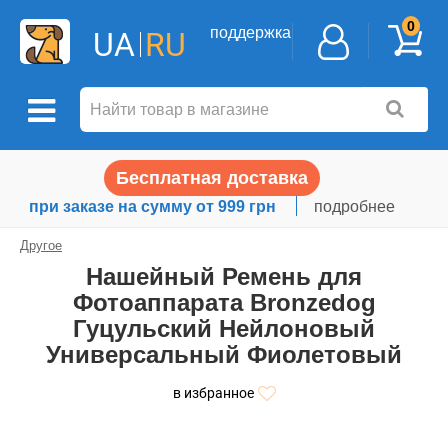
0
поддержка
UA
RU
Бесплатная доставка
при заказе на сумму от 999 грн
подробнее
Другое
Нашейный Ремень для
Фотоаппарата Bronzedog
Гуцульский Нейлоновый
Универсальный Фиолетовый
в избранное