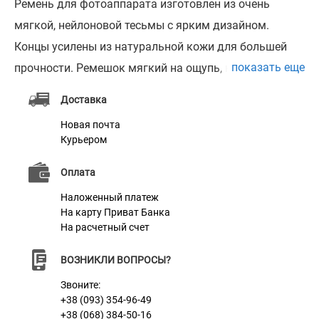
Ремень для фотоаппарата изготовлен из очень
мягкой, нейлоновой тесьмы с ярким дизайном.
Концы усилены из натуральной кожи для большей
показать еще
прочности. Ремешок мягкий на ощупь, не вызывает
дискомфорта или раздражения кожи. Яркие цвета
Доставка
не выгорают на солнце и останутся яркими даже
Новая почта
после нескольких стирок.
Курьером
Ремень для камеры универсален и будет совместим
Оплата
с DSLR / SLR и винтажными камерами, такими как
Canon, Nikon, Sony, Fujifilm и многими другими
Наложенный платеж
На карту Приват Банка
цифровыми камерами. Также может использоваться
На расчетный счет
с зеркальными или беззеркальными камерами.
ВОЗНИКЛИ ВОПРОСЫ?
Звоните:
Характеристики
+38 (093) 354-96-49
+38 (068) 384-50-16