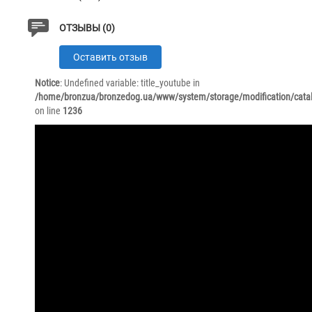
Материал
Нейлон + Кожа
ОТЗЫВЫ (0)
Размер
Регулируется от 75 см до 115 см
Оставить отзыв
Notice
: Undefined variable: title_youtube in
/home/bronzua/bronzedog.ua/www/system/storage/modification/catal
on line
1236