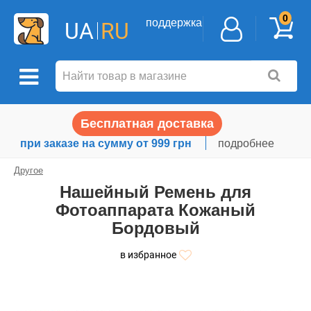
0
поддержка
UA
RU
Бесплатная доставка
при заказе на сумму от 999 грн
подробнее
Другое
Нашейный Ремень для
Фотоаппарата Кожаный
Бордовый
в избранное