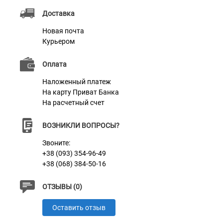
конструкцией и элегантным внешним видом.
Доставка
Идеальный выбор для фотографов, ценящих
Новая почта
эстетику и удобство.
Курьером
Ремень для камеры универсален и будет совместим
Оплата
с DSLR / SLR и винтажными камерами, такими как
Canon, Nikon, Sony, Fujifilm и многими другими
Наложенный платеж
На карту Приват Банка
цифровыми камерами. Также может использоваться
На расчетный счет
с зеркальными или беззеркальными камерами.
ВОЗНИКЛИ ВОПРОСЫ?
Звоните:
Характеристики
+38 (093) 354-96-49
+38 (068) 384-50-16
Материал
Натуральная кожа
ОТЗЫВЫ (0)
Оставить отзыв