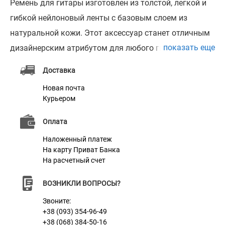
Ремень для гитары изготовлен из толстой, легкой и
гибкой нейлоновый ленты с базовым слоем из
натуральной кожи. Этот аксессуар станет отличным
показать еще
дизайнерским атрибутом для любого гитариста. Мы
используем только высококачественные материалы,
Доставка
такие как мягкий нейлон и натуральная кожа.
Новая почта
Универсальный ремень совместим с любым типом
Курьером
гитар, например с акустической гитарой,
Оплата
электрической или бас-гитарой.
Наложенный платеж
На карту Приват Банка
Характеристики
На расчетный счет
ВОЗНИКЛИ ВОПРОСЫ?
Материал
Нейлон + Кожа
Звоните:
Размер
Регулируется от 120 см до 140 см
+38 (093) 354-96-49
+38 (068) 384-50-16