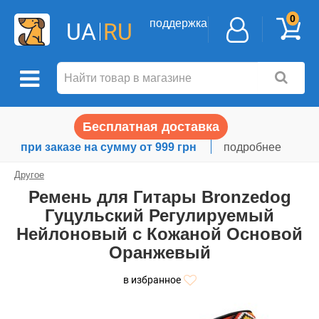
0
поддержка
UA
RU
Бесплатная доставка
при заказе на сумму от 999 грн
подробнее
Другое
Ремень для Гитары Bronzedog
Гуцульский Регулируемый
Нейлоновый с Кожаной Основой
Оранжевый
в избранное