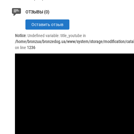
ОТЗЫВЫ (0)
Оставить отзыв
Notice
: Undefined variable: title_youtube in
/home/bronzua/bronzedog.ua/www/system/storage/modification/catal
on line
1236