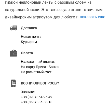
гибкой нейлоновый ленты с базовым слоем из
натуральной кожи. Этот аксессуар станет отличным
показать еще
дизайнерским атрибутом для любого гитариста. Мы
используем только высококачественные материалы,
Доставка
такие как мягкий нейлон и натуральная кожа.
Новая почта
Универсальный ремень совместим с любым типом
Курьером
гитар, например с акустической гитарой,
Оплата
электрической или бас-гитарой.
Наложенный платеж
На карту Приват Банка
Характеристики
На расчетный счет
ВОЗНИКЛИ ВОПРОСЫ?
Материал
Нейлон + Кожа
Звоните:
Размер
Регулируется от 120 см до 140 см
+38 (093) 354-96-49
+38 (068) 384-50-16