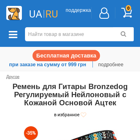
0
поддержка
UA
RU
Бесплатная доставка
при заказе на сумму от 999 грн
подробнее
Другое
Ремень для Гитары Bronzedog
Регулируемый Нейлоновый с
Кожаной Основой Ацтек
в избранное
-35%