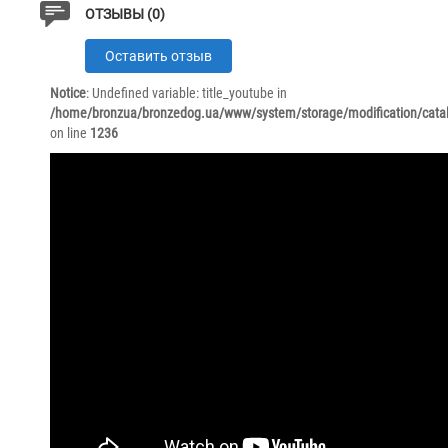
ОТЗЫВЫ (0)
Оставить отзыв
Notice
: Undefined variable: title_youtube in
/home/bronzua/bronzedog.ua/www/system/storage/modification/catal
on line
1236