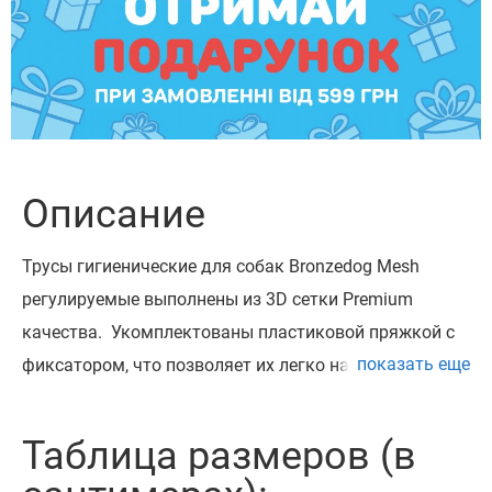
Описание
Трусы гигиенические для собак Bronzedog Mesh
регулируемые выполнены из 3D сетки Premium
качества. Укомплектованы пластиковой пряжкой с
показать еще
фиксатором, что позволяет их легко надевать и
снимать. Разработаны сукам всех пород собак для
избежания нежелательных спареваний. Трусы
Таблица размеров (в
доступны в четырех размерах и в трех цветах.