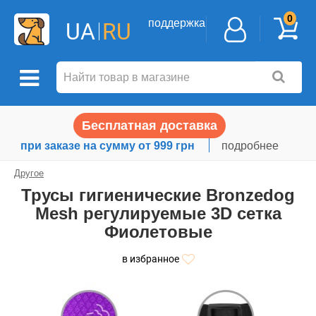
0
поддержка
UA
RU
Бесплатная доставка
при заказе на сумму от 999 грн
подробнее
Другое
Трусы гигиенические Bronzedog
Mesh регулируемые 3D сетка
Фиолетовые
в избранное