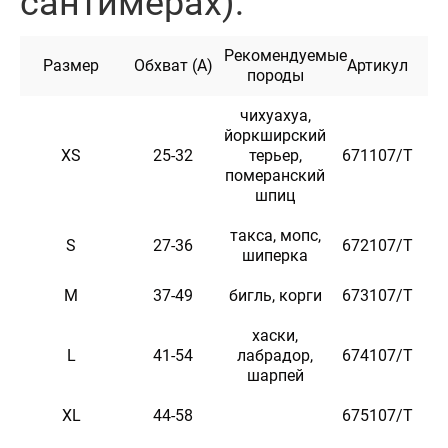
сантимерах):
Характеристики
Рекомендуемые
Размер
Обхват (А)
Артикул
породы
Материал
3D сетка + Нейлон
чихуахуа,
йоркширский
Цвет
Фиолетовая
XS
25-32
терьер,
671107/Т
померанский
шпиц
такса, мопс,
S
27-36
672107/Т
шиперка
M
37-49
бигль, корги
673107/Т
хаски,
L
41-54
лабрадор,
674107/Т
шарпей
XL
44-58
675107/Т