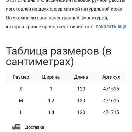
Этот стильный классический поводок ручной работы
изготовлен из двух слоев мягкой натуральной кожи.
Он укомплектован качественной фурнитурой,
показать еще
которая крайне прочна и устойчива к большим
нагрузкам. Высококачественная кожа и фурнитура -
залог того что изделие будет надежно вам служить и
Таблица размеров (в
надолго сохранит первозданный вид. Благодаря
сантиметрах)
разнообразию размеров этот поводок отлично
подойдет как для небольших собак, так и для
Размер
Ширина
Длина
Артикул
питомцев крупных пород.
S
1
120
471515
M
1,2
120
471615
L
1,4
120
471715
Доставка