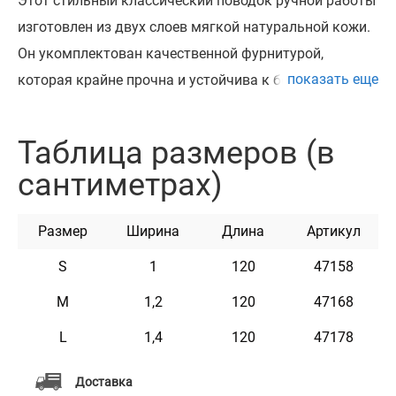
Этот стильный классический поводок ручной работы
изготовлен из двух слоев мягкой натуральной кожи.
Он укомплектован качественной фурнитурой,
показать еще
которая крайне прочна и устойчива к большим
нагрузкам. Высококачественная кожа и фурнитура -
залог того что изделие будет надежно вам служить и
Таблица размеров (в
надолго сохранит первозданный вид. Благодаря
сантиметрах)
разнообразию размеров этот поводок отлично
подойдет как для небольших собак, так и для
Размер
Ширина
Длина
Артикул
питомцев крупных пород.
S
1
120
47158
M
1,2
120
47168
L
1,4
120
47178
Доставка