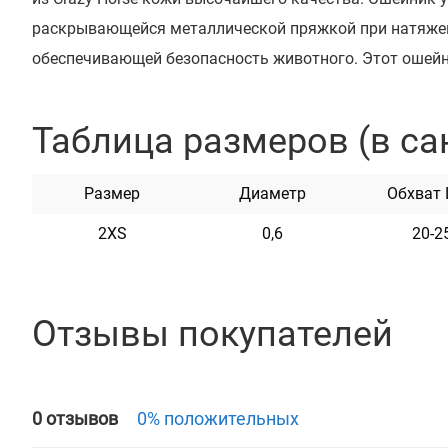
раскрывающейся металлической пряжкой при натяжен
обеспечивающей безопасность животного. Этот ошейн
и не боящийся воды. Он практичен и неприхотлив в ух
цветах.
Таблица размеров (в са
Размер
Диаметр
Обхват
2XS
0,6
20-2
Отзывы покупателей
0 отзывов
0% положительных