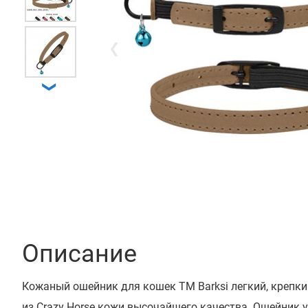
❮
❯
Описание
Кожаный ошейник для кошек ТМ Barksi легкий, крепк
из Crazy Horse кожи высочайшего качества. Ошейник