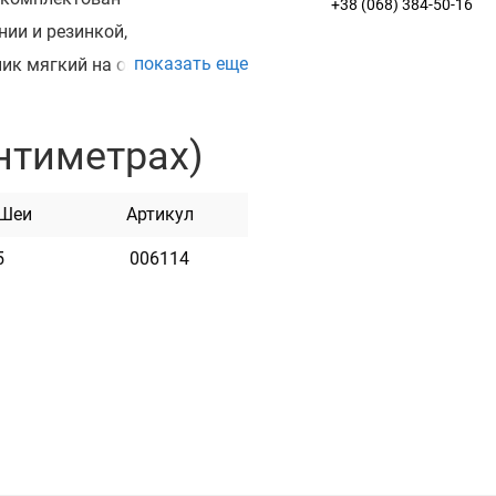
+38 (068) 384-50-16
ии и резинкой,
показать еще
ик мягкий на ощупь, гибкий
оде. Доступный в разных
нтиметрах)
 Шеи
Артикул
5
006114