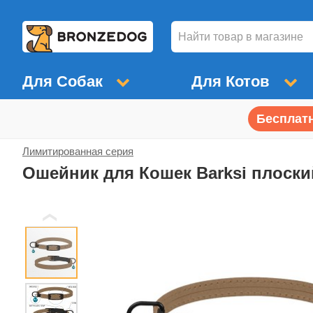
Для Собак
Для Котов
Бесплатн
Лимитированная серия
Ошейник для Кошек Barksi плоск
❮