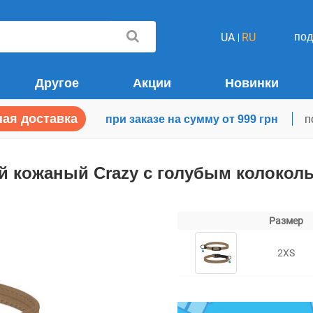
по
UA
RU
Другое
Акции
Новинки
ая доставка
при заказе на сумму от 999 грн
п
ий кожаный Crazy с голубым колоко
Размер
2XS