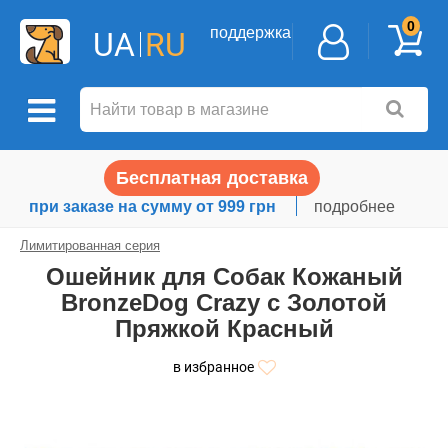
0
поддержка
UA
RU
Бесплатная доставка
при заказе на сумму от 999 грн
подробнее
Лимитированная серия
Ошейник для Собак Кожаный
BronzeDog Crazy с Золотой
Пряжкой Красный
в избранное