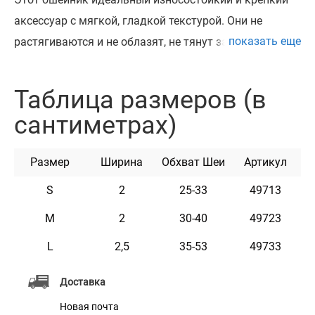
аксессуар с мягкой, гладкой текстурой. Они не
показать еще
растягиваются и не облазят, не тянут за шерсть и не
натирают шею. Сочетание высококачественной кожи
и прочной металлической фурнитуры – залог
Таблица размеров (в
длительной службы ошейника. Его можно
сантиметрах)
использовать как дома, так и на улице во время
прогулок. Металлическое полукольцо служит
Размер
Ширина
Обхват Шеи
Артикул
надежным креплением для поводка. Подходит для
любых пород собак.
S
2
25-33
49713
M
2
30-40
49723
L
2,5
35-53
49733
Доставка
Новая почта