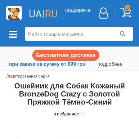
0
поддержка
UA
RU
Бесплатная доставка
при заказе на сумму от 999 грн
подробнее
Лимитированная серия
Ошейник для Собак Кожаный
BronzeDog Crazy с Золотой
Пряжкой Тёмно-Синий
в избранное