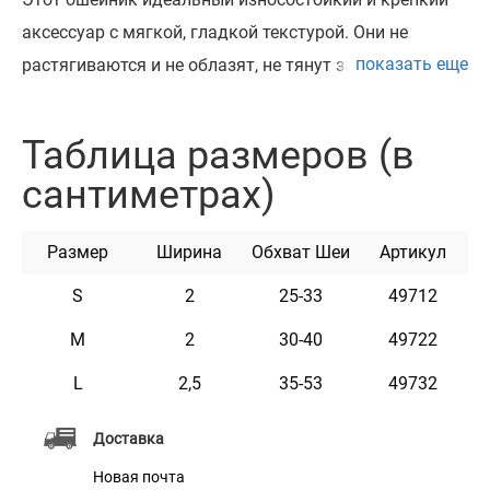
аксессуар с мягкой, гладкой текстурой. Они не
показать еще
растягиваются и не облазят, не тянут за шерсть и не
натирают шею. Сочетание высококачественной кожи
и прочной металлической фурнитуры – залог
Таблица размеров (в
длительной службы ошейника. Его можно
сантиметрах)
использовать как дома, так и на улице во время
прогулок. Металлическое полукольцо служит
Размер
Ширина
Обхват Шеи
Артикул
надежным креплением для поводка. Подходит для
любых пород собак.
S
2
25-33
49712
M
2
30-40
49722
L
2,5
35-53
49732
Доставка
Новая почта