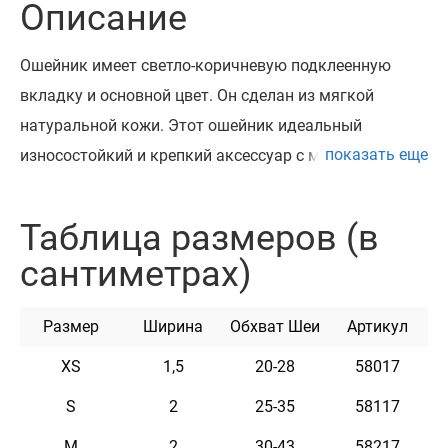
Описание
Ошейник имеет светло-коричневую подклеенную
вкладку и основной цвет. Он сделан из мягкой
натуральной кожи. Этот ошейник идеальный
показать еще
износостойкий и крепкий аксессуар с мягкой,
гладкой текстурой. Они не растягиваются и не
облазят, не тянут за шерсть и не натирают шею.
Таблица размеров (в
Сочетание высококачественной кожи и прочной
сантиметрах)
металлической фурнитуры – залог длительной
службы ошейника. Его можно использовать как
Размер
Ширина
Обхват Шеи
Артикул
дома, так и на улице во время прогулок.
Металлическое полукольцо служит надежным
XS
1,5
20-28
58017
креплением для поводка. Подходит для любых пород
S
2
25-35
58117
собак.
M
2
30-43
58217