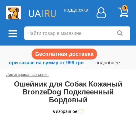
0
поддержка
UA
RU
Бесплатная доставка
при заказе на сумму от 999 грн
подробнее
Лимитированная серия
Ошейник для Собак Кожаный
BronzeDog Подклеенный
Бордовый
в избранное