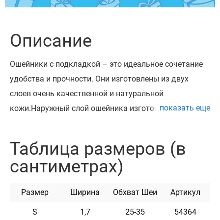
Описание
Ошейники с подкладкой – это идеальное сочетание
удобства и прочности. Они изготовлены из двух
слоев очень качественной и натуральной
показать еще
кожи.Наружный слой ошейника изготовлен из более
прочной и толстой кожи, благодаря чему изделие
отлично держит форму. Внутри такой ошейник
Таблица размеров (в
подбит слоем более мягкой и тонкой цветной кожи.
сантиметрах)
Ошейник также украшен ярким цветным плетением в
цвет подкладки. За счет этого он смотрится очень
Размер
Ширина
Обхват Шеи
Артикул
красиво, контрастно и привлекает внимание своим
необычным дизайном.Такой ошейник укомплектован
S
1,7
25-35
54364