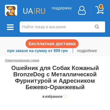
0
поддержка
UA
RU
Бесплатная доставка
при заказе на сумму от 999 грн
подробнее
Лимитированная серия
Ошейник для Собак Кожаный
BronzeDog с Металлической
Фурнитурой и Адресником
Бежево-Оранжевый
в избранное