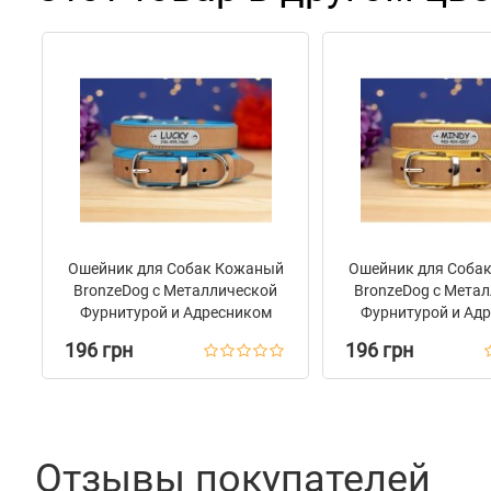
таблице.
Ошейник для Собак Кожаный
Ошейник для Соба
BronzeDog с Металлической
BronzeDog с Мета
Фурнитурой и Адресником
Фурнитурой и Ад
Бежево-Голубой
Бежево-Жел
196 грн
196 грн
Отзывы покупателей