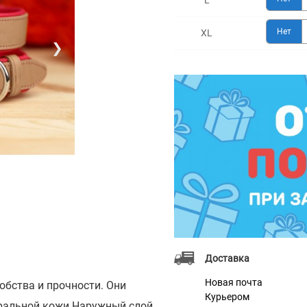
L
Нет
XL
❯
Доставка
Новая почта
обства и прочности. Они
Курьером
уральной кожи.Наружный слой