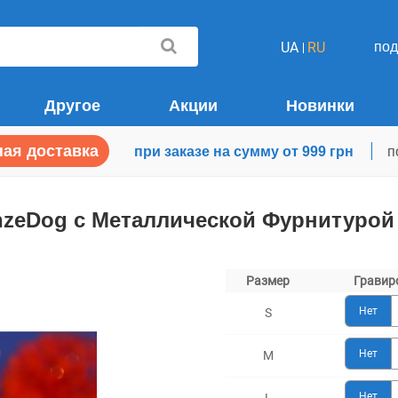
по
UA
RU
Другое
Акции
Новинки
ая доставка
при заказе на сумму от 999 грн
п
nzeDog с Металлической Фурнитурой
Размер
Гравир
Нет
S
Нет
M
Нет