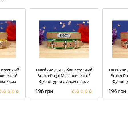
к Кожаный
Ошейник для Собак Кожаный
Ошейник 
ллической
BronzeDog с Металлической
BronzeDo
ресником
Фурнитурой и Адресником
Фурниту
тый
Бежево-Зеленый
Беж
196 грн
196 грн