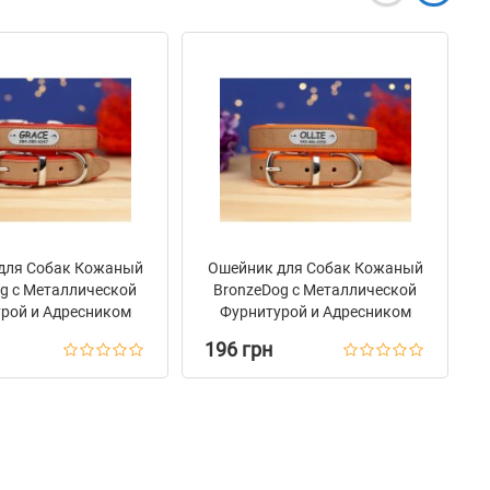
для Собак Кожаный
Ошейник для Собак Кожаный
g с Металлической
BronzeDog с Металлической
рой и Адресником
Фурнитурой и Адресником
ево-Красный
Бежево-Оранжевый
196 грн