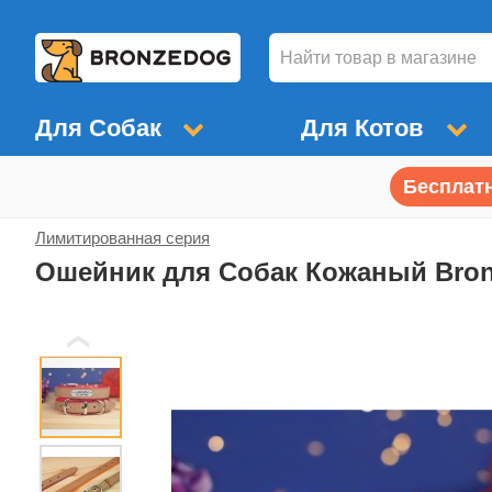
Для Собак
Для Котов
Бесплатн
Лимитированная серия
Ошейник для Собак Кожаный Bro
❮