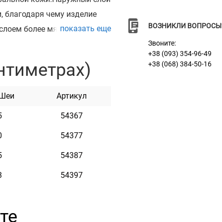
, благодаря чему изделие
ВОЗНИКЛИ ВОПРОСЫ
показать еще
слоем более мягкой и тонкой
 плетением в цвет
Звоните:
+38 (093) 354-96-49
 контрастно и привлекает
нтиметрах)
+38 (068) 384-50-16
 укомплектован
 устойчива к большим
 Шеи
Артикул
ак для маленьких собак, так
5
54367
ью заклепок можно
ра могут награвировать
0
54377
аши контактные данные,
5
54387
.п. Текст наносится с
3
54397
и не потускнеет. Чтобы
бхват шеи вашей собаки
анные с информацией в
те