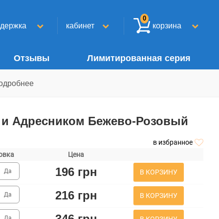
0
ддержка
кабинет
корзина
Отзывы
Лимитированная серия
одробнее
 и Адресником Бежево-Розовый
в избранное
овка
Цена
196 грн
Да
В КОРЗИНУ
216 грн
Да
В КОРЗИНУ
346 грн
Да
В КОРЗИНУ