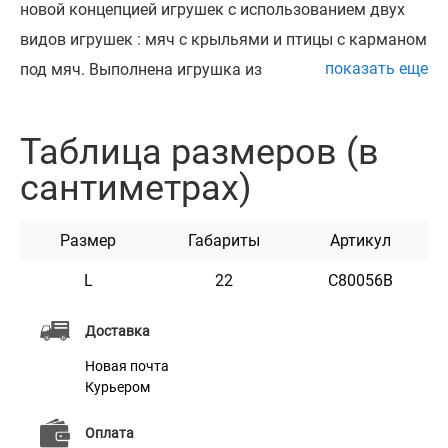
новой концепцией игрушек с использованием двух
видов игрушек : мяч с крыльями и птицы с карманом
показать еще
под мяч. Выполнена игрушка из
высококачественного плюшевого текстиля.
Приятным бонусом будет наличие шелестящего
Таблица размеров (в
элемента встроенного в туловище птицы. Изделие
сантиметрах)
произведено без применения вредных синтетических
красителей, а нетоксичный и безопасный материал не
Размер
Габариты
Артикул
ранит десна и зубы вашего питомца. Подходит для
всех пород собак.
L
22
C80056B
Доставка
Новая почта
Курьером
Оплата