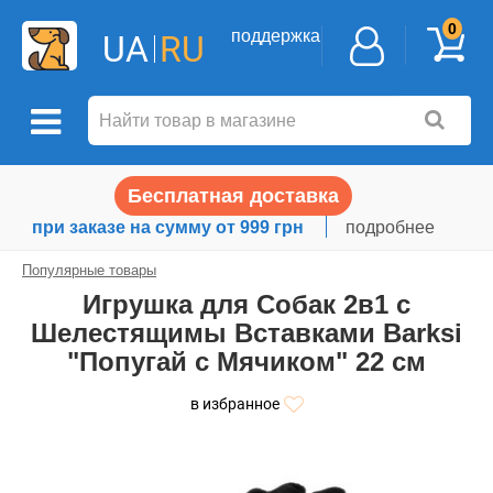
0
поддержка
UA
RU
Бесплатная доставка
при заказе на сумму от 999 грн
подробнее
Популярные товары
Игрушка для Собак 2в1 с
Шелестящимы Вставками Barksi
"Попугай с Мячиком" 22 см
в избранное