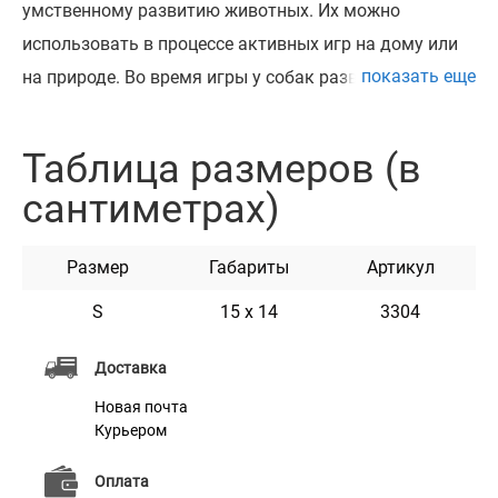
умственному развитию животных. Их можно
использовать в процессе активных игр на дому или
показать еще
на природе. Во время игры у собак развивается
быстрота реакции, активируется мозговая
деятельность, проявляется физическая активность и
Таблица размеров (в
естественные инстинкты. Игрушки помогают
сантиметрах)
безопасно удовлетворять потребность ваших
животных чувствовать себя хищником. Идеально
Размер
Габариты
Артикул
подойдет для мелких пород собак и щенков. Игрушки
изготовлены из качественной плюшевой ткани, что
S
15 х 14
3304
делает их одновременно мягкими и приятными на
Доставка
ощупь. Они укомплектованы специальной пищалкой
Новая почта
и шуршащей пленкой, которая привлекает внимание
Курьером
животных и вызывает интерес к игрушке. Серия
доступна в нескольких ярких дизайнах с разной
Оплата