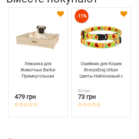
-11%
Лежанка для
Ошейник для Кошек
Животных Barksi
BronzeDog Urban
Прямоугольная
Цветы Нейлоновый с
Бежевая
Пластиковой
Пряжкой и
82 грн
Колокольчиком
479 грн
73 грн
Желтый