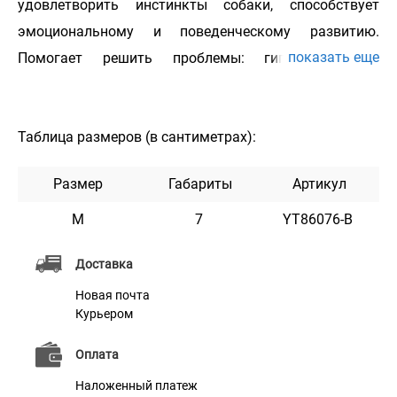
удовлетворить инстинкты собаки, способствует
эмоциональному и поведенческому развитию.
показать еще
Помогает решить проблемы: гигиены зубов,
одиночество, лишний вес. Безопасный материал, из
которого сделана игрушка Bronzedog, является
Таблица размеров (в сантиметрах):
сверхпрочным и долговечным для внешних силовых
воздействий. Материал является достаточно
Размер
Габариты
Артикул
эластичным и стойким к воздействию
ультрафиолета и воды, у него отсутствует запах.
M
7
YT86076-B
Изделия серии CHEW сделаны из достаточно
Доставка
эластичного материала. Они являются удачным
Новая почта
мотиватором животному для активной игры как на
Курьером
суше, так и в воде. Подходит всем породам собак.
Оплата
Наложенный платеж