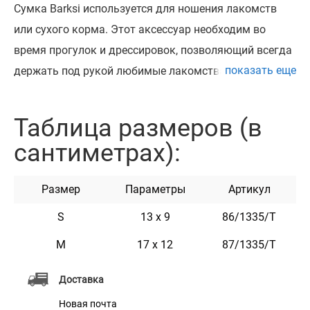
Сумка Barksi используется для ношения лакомств
или сухого корма. Этот аксессуар необходим во
время прогулок и дрессировок, позволяющий всегда
показать еще
держать под рукой любимые лакомства питомца.
Сумка изготовлена из высококачественного
материала, который очень прочный и износостойкий.
Таблица размеров (в
Для фиксации сумки в закрытом положении
сантиметрах):
используется липучка. Так же сумка оснащена
зажимом-клипсой для удобного и быстрого
Размер
Параметры
Артикул
крепления ее к поясу. Впереди сумки предусмотрен
карман, в который при необходимости можно
S
13 х 9
86/1335/Т
поместить пакетики для фикалий или любые другие
М
17 х 12
87/1335/Т
подходящие по размеру личные вещи. Доступна в
двух цветах и двух размерах S и М.
Доставка
Новая почта