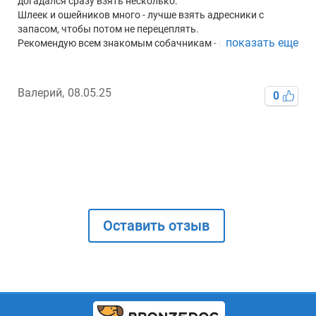
н
догадался сразу взять несколько.
т
Шлеек и ошейников много - лучше взять адресники с
запасом, чтобы потом не перецеплять.
показать еще
Рекомендую всем знакомым собачникам - отличное
качество и быстрое исполнение!
Валерий,
08.05.25
С
0
Оставить отзыв