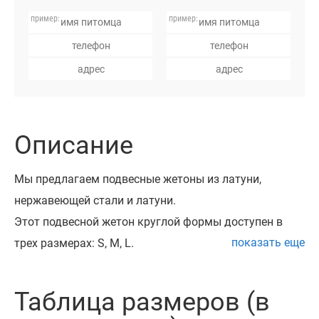
Описание
Мы предлагаем подвесные жетоны из латуни,
нержавеющей стали и латуни.
Этот подвесной жетон круглой формы доступен в
показать еще
трех размерах: S, M, L.
Такой адресник можно закрепить на любом
ошейнике с помощью заводного кольца, которое
Таблица размеров (в
идет в комплекте.