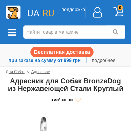
0
поддержка
UA
RU
Бесплатная доставка
при заказе на сумму от 999 грн
подробнее
Для Собак
Адресники
Адресник для Собак BronzeDog
из Нержавеющей Стали Круглый
в избранное