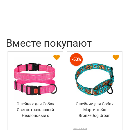
Вместе покупают
-50%
Ошейник для Собак
Ошейник для Собак
Светоотражающий
Мартингейл
Нейлоновый с
BronzeDog Urban
Пластиковой
Маски Нейлоновый c
Пряжкой BronzeDog
Металлической
269 грн