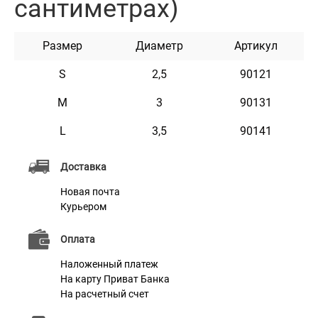
сантиметрах)
Все наши адресники проходят процесс шлифовки и
полировки, при которой края обрабатываются таким
Размер
Диаметр
Артикул
образом, чтобы предотвратить повреждение шерсти
Вашего питомца.
S
2,5
90121
Для нанесения гравировки мы используем
M
3
90131
высокоточное лазерное оборудование, что позволяет
L
3,5
90141
добиться качественного оформления выбранной
Вами надписи. Нанесенная таким образом надпись
Доставка
не затирается и не тускнеет в процессе носки.
Новая почта
Чтобы определится с размером жетона
Курьером
воспользуйтесь таблицей.
Оплата
Наложенный платеж
Характеристики
На карту Приват Банка
На расчетный счет