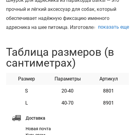
Шнурок для адресника из паракорда Barksi — это
прочный и лёгкий аксессуар для собак, который
обеспечивает надёжную фиксацию именного
показать еще
адресника на шее питомца. Изготовлен из
качественного паракорда, устойчивого к
растяжению и износу. Материал приятный на ощупь,
Таблица размеров (в
не натирает и не доставляет дискомфорта, что
сантиметрах)
особенно важно при длительном ношении. Шнурок
доступен в двух размерах и подходит для животных
Размер
Параметры
Артикул
разных пород. Надёжная конструкция и
универсальная длина делают его удобным решением
S
20-40
8801
как для прогулок, так и для повседневного
L
40-70
8901
использования. Все изделия производятся в Украине
и это ручная работа с акцентом на качество и
Доставка
долговечность.
Новая почта