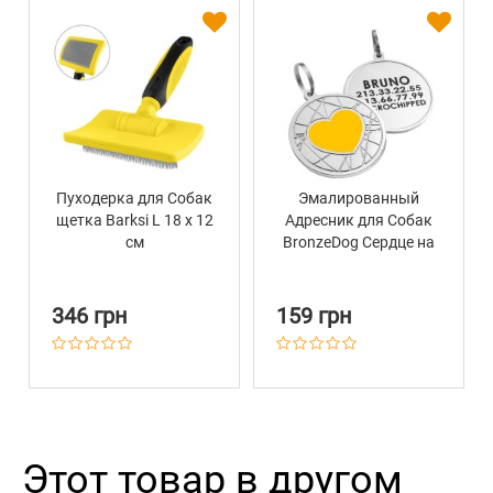
Пуходерка для Собак
Эмалированный
щетка Barksi L 18 х 12
Адресник для Собак
см
BronzeDog Сердце на
Фоне Объемной
Паутинки Желтый
346 грн
159 грн
Этот товар в другом