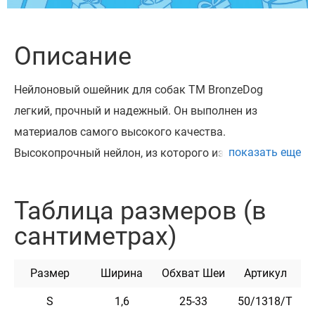
Описание
Нейлоновый ошейник для собак ТМ BronzeDog
легкий, прочный и надежный. Он выполнен из
материалов самого высокого качества.
показать еще
Высокопрочный нейлон, из которого изготовлен
ошейник, не теряет цвет при стирке и не выгорает на
солнце.
Таблица размеров (в
Ошейник укомплектован высококачественной
сантиметрах)
пластиковой пряжкой с замком, который
предотвращает произвольное раскрытие пряжки.
Размер
Ширина
Обхват Шеи
Артикул
Этот ошейник мягкий на ощупь, гибкий и не боится
воды. Он практичен и неприхотлив в уходе.
S
1,6
25-33
50/1318/Т