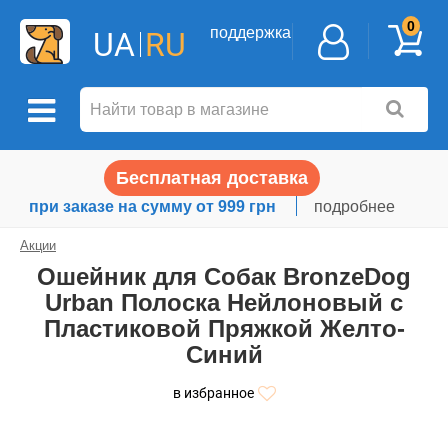
0
поддержка
UA
RU
Бесплатная доставка
при заказе на сумму от 999 грн
подробнее
Акции
Ошейник для Собак BronzeDog
Urban Полоска Нейлоновый с
Пластиковой Пряжкой Желто-
Синий
в избранное