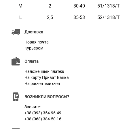
Доступен в ярких расцветках.
M
2
30-40
51/1318/Т
L
2,5
35-53
52/1318/Т
Доставка
Характеристики
Новая почта
Курьером
Материал
Нейлон
Оплата
Пряжка
Пластик
Наложенный платеж
На карту Приват Банка
На расчетный счет
ВОЗНИКЛИ ВОПРОСЫ?
Звоните:
+38 (093) 354-96-49
+38 (068) 384-50-16