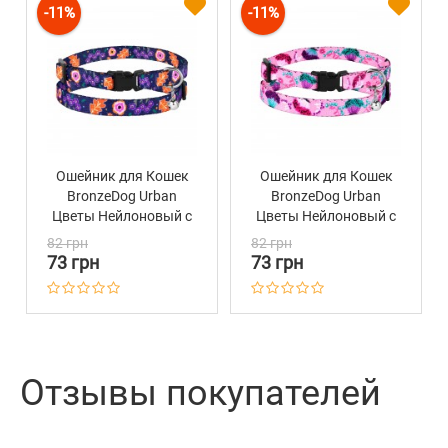
-11%
-11%
Ошейник для Кошек
Ошейник для Кошек
BronzeDog Urban
BronzeDog Urban
Цветы Нейлоновый с
Цветы Нейлоновый с
Пластиковой
Пластиковой
82 грн
82 грн
Пряжкой и
Пряжкой и
73 грн
73 грн
Колокольчиком
Колокольчиком
Синий
Розовый
Отзывы покупателей