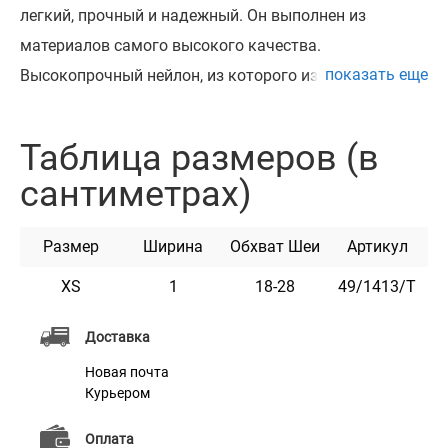
легкий, прочный и надежный. Он выполнен из
материалов самого высокого качества.
показать еще
Высокопрочный нейлон, из которого изготовлен
ошейник, не теряет цвет при стирке и не выгорает на
солнце.
Таблица размеров (в
Ошейник укомплектован пластиковой пряжкой,
сантиметрах)
которая раскрывается при натяжении.
Этот ошейник мягкий на ощупь, гибкий и не боится
Размер
Ширина
Обхват Шеи
Артикул
воды. Он практичен и неприхотлив в уходе.
Доступен в разных расцветках.
XS
1
18-28
49/1413/Т
Доставка
Новая почта
Курьером
Характеристики
Оплата