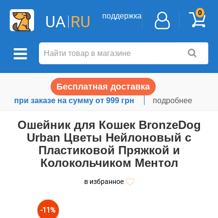
0
поддержка
UA
RU
Бесплатная доставка
при заказе на сумму от 999 грн
подробнее
Ошейник для Кошек BronzeDog
Urban Цветы Нейлоновый с
Пластиковой Пряжкой и
Колокольчиком Ментол
в избранное
-11%