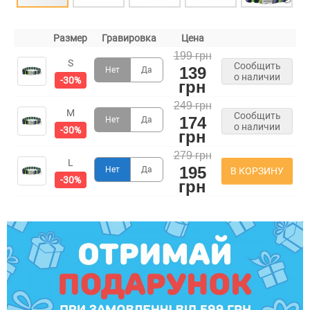
Размер
Гравировка
Цена
199 грн
S
Сообщить
139
Нет
Да
о наличии
-30%
грн
249 грн
M
Сообщить
174
Нет
Да
о наличии
-30%
грн
279 грн
L
195
Нет
Да
В КОРЗИНУ
-30%
грн