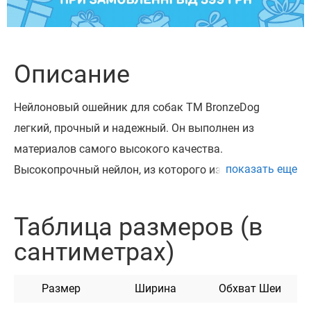
Описание
Нейлоновый ошейник для собак ТМ BronzeDog
легкий, прочный и надежный. Он выполнен из
материалов самого высокого качества.
показать еще
Высокопрочный нейлон, из которого изготовлен
ошейник, не теряет цвет при стирке и не выгорает на
солнце.
Таблица размеров (в
Ошейник укомплектован прочной металлической
сантиметрах)
пряжкой с возможностью нанесения гравировки.
Можно награвировать любую информацию,
Размер
Ширина
Обхват Шеи
например: кличка домашнего животного, контактные