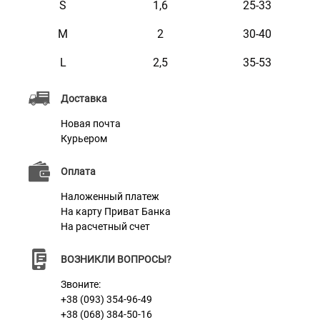
данные, адрес, номер микрочипа и т.п.
S
1,6
25-33
Текст наносится с помощью лазера, поэтому со
M
2
30-40
временем он не стирается и не тускнеет.
L
2,5
35-53
Этот ошейник мягкий на ощупь, гибкий и не боится
воды. Он практичен и неприхотлив в уходе.
Доставка
Доступен в ярких расцветках.
Новая почта
Курьером
Оплата
Характеристики
Наложенный платеж
На карту Приват Банка
На расчетный счет
Материал
Нейлон
Пряжка
Метал
ВОЗНИКЛИ ВОПРОСЫ?
Звоните:
+38 (093) 354-96-49
+38 (068) 384-50-16