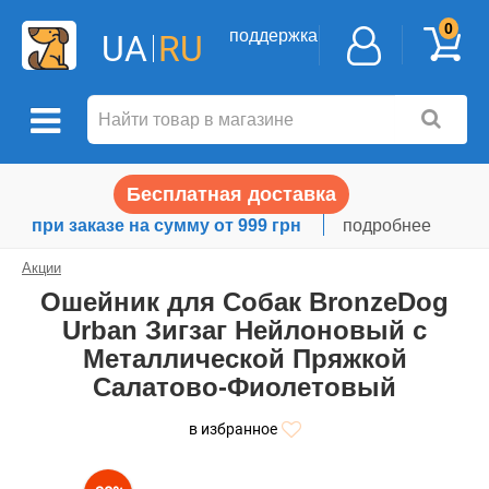
0
поддержка
UA
RU
Бесплатная доставка
при заказе на сумму от 999 грн
подробнее
Акции
Ошейник для Собак BronzeDog
Urban Зигзаг Нейлоновый с
Металлической Пряжкой
Салатово-Фиолетовый
в избранное