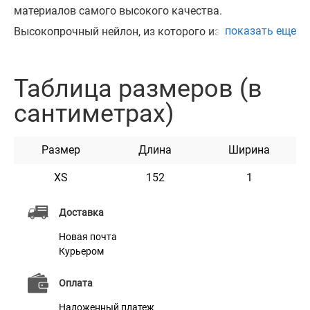
материалов самого высокого качества.
показать еще
Высокопрочный нейлон, из которого изготовлен
поводок, не теряет цвет при стирке и не выгорает на
солнце.
Таблица размеров (в
Поводок изготовлен с вплетением светоотражающей
сантиметрах)
нити. Он укомплектован надежным металлическим
карабином с карбоновым покрытием.
Размер
Длина
Ширина
Этот поводок мягкий на ощупь, гибкий и не боится
воды. Он практичен и неприхотлив в уходе.
XS
152
1
Доступен в черном, синем, красном, салатовом,
Доставка
бирюзовом, розовом, фиолетовом и оранжевом
Новая почта
цветах.
Курьером
Оплата
Наложенный платеж