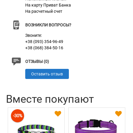
На карту Приват Банка
Характеристики
На расчетный счет
ВОЗНИКЛИ ВОПРОСЫ?
Материал
Нейлон
Звоните:
Цвет
Фиолетовый
+38 (093) 354-96-49
+38 (068) 384-50-16
Фурнитура
Сталь с Карбоновым Покрытием
ОТЗЫВЫ (0)
Оставить отзыв
Вместе покупают
-30%