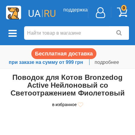
0
поддержка
UA
RU
Бесплатная доставка
при заказе на сумму от 999 грн
подробнее
Поводок для Котов Bronzedog
Active Нейлоновый со
Светоотражением Фиолетовый
в избранное