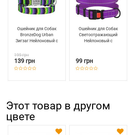
Ошейник для Собак
Ошейник для Собак
BronzeDog Urban
Светоотражающий
Зигзаг Нейлоновый с
Нейлоновый с
Металлической
Пластиковой
Пряжкой Салатово-
Пряжкой BronzeDog
199 грн
Фиолетовый
Active Фиолетовый
139 грн
99 грн
Этот товар в другом
цвете