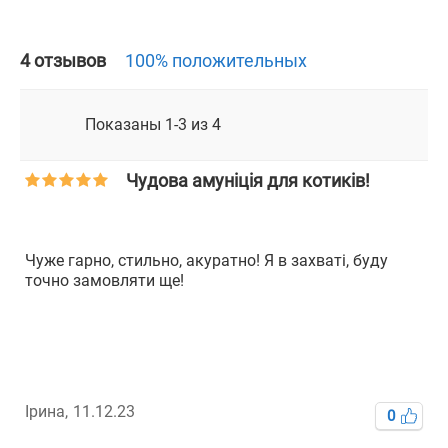
4 отзывов
100% положительных
Показаны 1-3 из 4
Чудова амуніція для котиків!
Чуже гарно, стильно, акуратно! Я в захваті, буду
Д
точно замовляти ще!
к
Ірина,
11.12.23
Ір
0