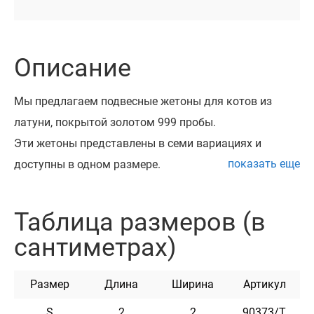
Описание
Мы предлагаем подвесные жетоны для котов из
латуни, покрытой золотом 999 пробы.
Эти жетоны представлены в семи вариациях и
показать еще
доступны в одном размере.
Такой адресник можно закрепить на любом
ошейнике с помощью заводного кольца, которое
Таблица размеров (в
идет в комплекте.
сантиметрах)
Все наши адресники проходят процесс шлифовки и
полировки, при которой края обрабатываются таким
Размер
Длина
Ширина
Артикул
образом, чтобы предотвратить повреждение шерсти
Вашего питомца.
S
2
2
90373/Т