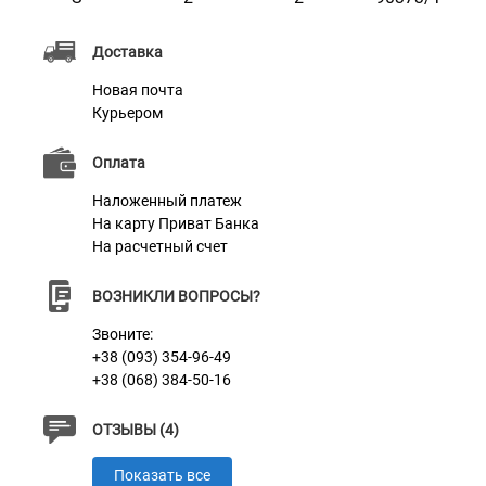
Для нанесения гравировки мы используем
Доставка
высокоточное лазерное оборудование, что позволяет
Новая почта
добиться качественного оформления выбранной
Курьером
Вами надписи. Нанесенная таким образом надпись
не затирается и не тускнеет в процессе носки.
Оплата
Наложенный платеж
На карту Приват Банка
Характеристики
На расчетный счет
ВОЗНИКЛИ ВОПРОСЫ?
Материал
Позолота
Звоните:
+38 (093) 354-96-49
+38 (068) 384-50-16
ОТЗЫВЫ (4)
Показать все