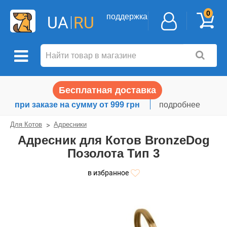
0
поддержка
UA
RU
Бесплатная доставка
при заказе на сумму от 999 грн
подробнее
Для Котов
Адресники
Адресник для Котов BronzeDog
Позолота Тип 3
в избранное