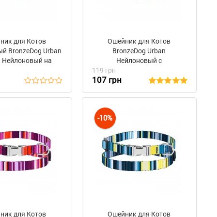
ник для Котов
Ошейник для Котов
й BronzeDog Urban
BronzeDog Urban
 Нейлоновый на
Нейлоновый c
 с Колокольчиком
119 грн
Металлической Пряжкой
107 грн
Красный
Ромбы
-10%
ник для Котов
Ошейник для Котов