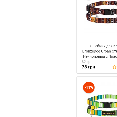
Ошейник для К
BronzeDog Urban Эт
Нейлоновый c Пла
82 грн
Пряжкой и Колоко
73 грн
Оранжевы
-11%