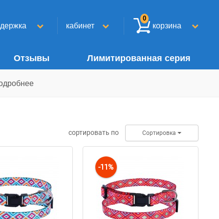
0
ддержка
кабинет
корзина
Отзывы
Лимитированная серия
одробнее
сортировать по
Сортировка
-11%