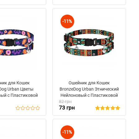
-11%
ник для Кошек
Ошейник для Кошек
Dog Urban Цветы
BronzeDog Urban Этнический
ый с Пластиковой
Нейлоновый c Пластиковой
 и Колокольчиком
82 грн
Пряжкой и Колокольчиком
73 грн
Синий
Ментол
-11%