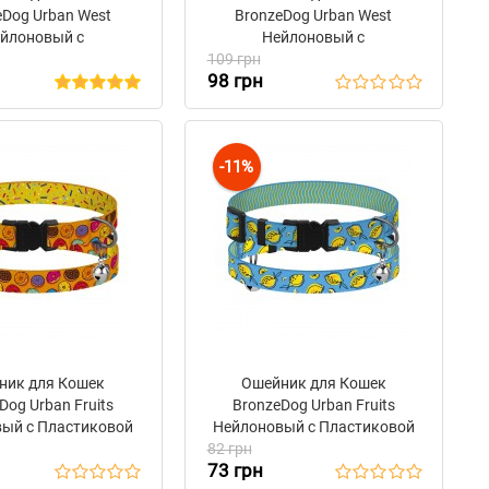
eDog Urban West
BronzeDog Urban West
йлоновый c
Нейлоновый c
ической Пряжкой
109 грн
Металлической Пряжкой
98 грн
иолетовый
Синий
-11%
ник для Кошек
Ошейник для Кошек
Dog Urban Fruits
BronzeDog Urban Fruits
ый с Пластиковой
Нейлоновый с Пластиковой
 и Колокольчиком
82 грн
Пряжкой и Колокольчиком
73 грн
Пончики
Лимоны