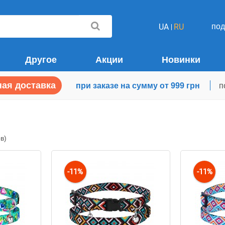
по
UA
RU
Другое
Акции
Новинки
ая доставка
при заказе на сумму от 999 грн
п
в)
-11%
-11%