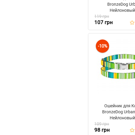
BronzeDog Ur
Нейлоновый
119 грн
Металлической П
107 грн
Инки
-10%
Ошейник для К
BronzeDog Urban
Нейлоновый
109 грн
Металлической П
98 грн
Салатовы