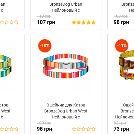
ban
BronzeDog Urban
Bronz
 c
Нейлоновый c
Не
ряжкой
119 грн
Металлической Пряжкой
109 грн
Металл
107 грн
98 грн
Ацтеки
Ф
-10%
-11%
отов
Ошейник для Котов
Ошей
 West
BronzeDog Urban West
Bronze
 c
Нейлоновый c
Нейлонов
ряжкой
109 грн
Металлической Пряжкой
82 грн
Пряжкой
98 грн
73 грн
й
Красный