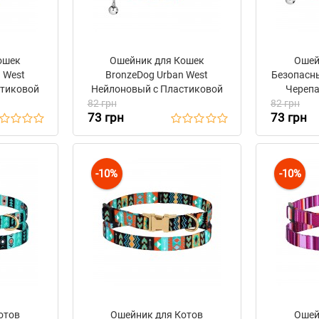
ошек
Ошейник для Кошек
Ошей
 West
BronzeDog Urban West
Безопасны
стиковой
Нейлоновый с Пластиковой
Черепа
льчиком
82 грн
Пряжкой и Колокольчиком
82 грн
Резинке
73 грн
73 грн
й
Красный
-10%
-10%
отов
Ошейник для Котов
Ошей