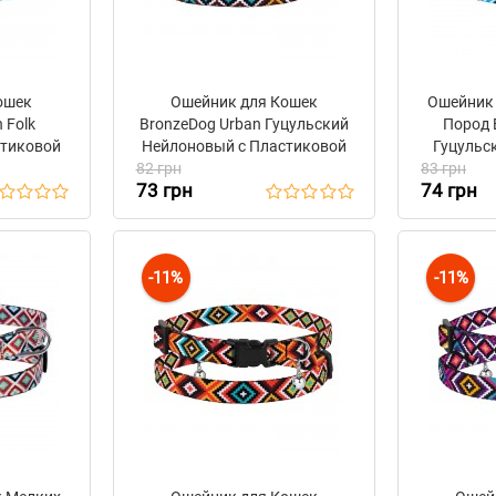
ошек
Ошейник для Кошек
Ошейник 
 Folk
BronzeDog Urban Гуцульский
Пород 
стиковой
Нейлоновый c Пластиковой
Гуцульс
льчиком
82 грн
Пряжкой и Колокольчиком
83 грн
Пласт
73 грн
74 грн
й
Ментол
-11%
-11%