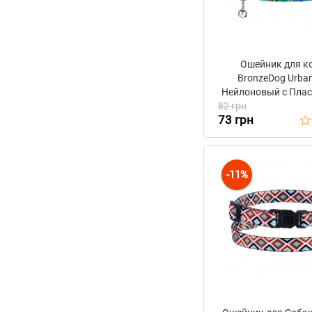
Ошейник для к
BronzeDog Urban
Нейлоновый с Пла
82 грн
пряжкой и Колоко
73 грн
Ментоловы
-11%