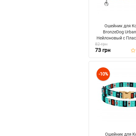
Ошейник для К
BronzeDog Urban
Нейлоновый с Пла
82 грн
Пряжкой и Колоко
73 грн
Салатовы
-10%
Ошейник для К