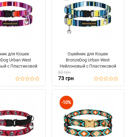
ник для Кошек
Ошейник для Кошек
eDog Urban West
BronzeDog Urban West
ый с Пластиковой
Нейлоновый с Пластиковой
 и Колокольчиком
82 грн
Пряжкой и Колокольчиком
73 грн
иолетовый
Синий
-10%