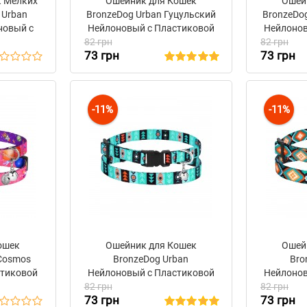
к Мелких
Ошейник для Кошек
Ошей
 Urban
BronzeDog Urban Гуцульский
BronzeDo
новый c
Нейлоновый c Пластиковой
Нейлонов
яжкой
82 грн
Пряжкой и Колокольчиком
82 грн
Пряжкой
73 грн
73 грн
й
Оранжевый
Ф
-11%
-11%
ошек
Ошейник для Кошек
Ошей
 Cosmos
BronzeDog Urban
Bro
стиковой
Нейлоновый с Пластиковой
Нейлонов
льчиком
82 грн
Пряжкой и Колокольчиком
82 грн
Пряжкой
73 грн
73 грн
Инки