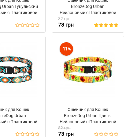
ник для Кошек
Ошейник для Кошек
g Urban Гуцульский
BronzeDog Urban
ый c Пластиковой
Нейлоновый с Пластиковой
 и Колокольчиком
82 грн
Пряжкой и Колокольчиком
73 грн
иолетовый
Ацтеки
-11%
ник для Кошек
Ошейник для Кошек
nzeDog Urban
BronzeDog Urban Цветы
ый с Пластиковой
Нейлоновый с Пластиковой
 и Колокольчиком
82 грн
Пряжкой и Колокольчиком
73 грн
Ромбы
Желтый