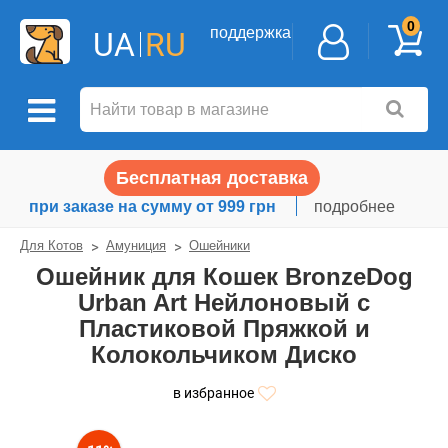
0
поддержка
UA
RU
Бесплатная доставка
при заказе на сумму от 999 грн
подробнее
Для Котов
Амуниция
Ошейники
Ошейник для Кошек BronzeDog
Urban Art Нейлоновый с
Пластиковой Пряжкой и
Колокольчиком Диско
в избранное