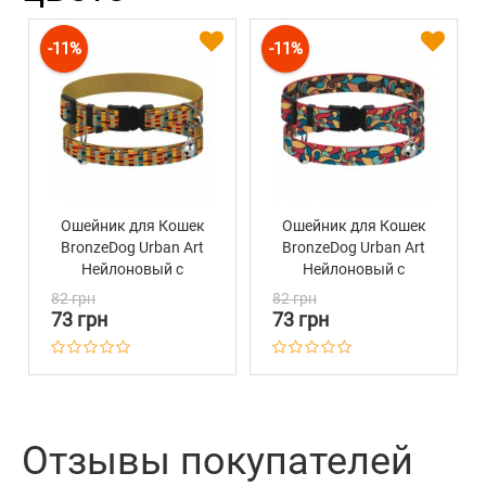
-11%
-11%
Ошейник для Кошек
Ошейник для Кошек
BronzeDog Urban Art
BronzeDog Urban Art
Нейлоновый с
Нейлоновый с
Пластиковой
Пластиковой
82 грн
82 грн
Пряжкой и
Пряжкой и
73 грн
73 грн
Колокольчиком
Колокольчиком
Алекса
Витраж
Отзывы покупателей