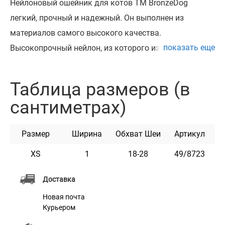
Нейлоновый ошейник для котов ТМ BronzeDog
легкий, прочный и надежный. Он выполнен из
материалов самого высокого качества.
показать еще
Высокопрочный нейлон, из которого изготовлен
ошейник, не теряет цвет при стирке и не выгорает на
солнце. Ошейник укомплектован пластиковой
Таблица размеров (в
пряжкой, которая раскрывается при натяжении и
сантиметрах)
резинкой, что обеспечивает безопастность
животного. Этот ошейник мягкий на ощупь, гибкий
Размер
Ширина
Обхват Шеи
Артикул
и не боится воды. Он практичен и неприхотлив в
уходе. Доступен в разных расцветках.
XS
1
18-28
49/8723
Доставка
Характеристики
Новая почта
Курьером
Материал
Нейлон