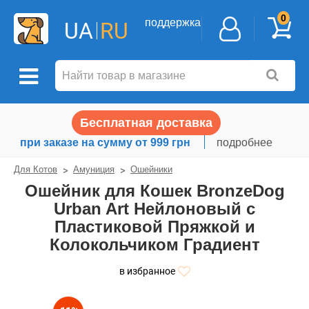
0
поддержка
UA
RU
Бесплатная доставка
при заказе на сумму от 999 грн
подробнее
Для Котов
Амуниция
Ошейники
Ошейник для Кошек BronzeDog
Urban Art Нейлоновый с
Пластиковой Пряжкой и
Колокольчиком Градиент
в избранное