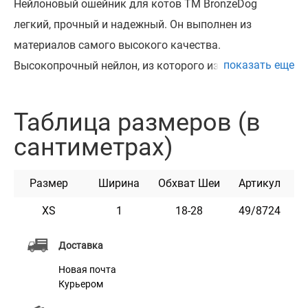
Нейлоновый ошейник для котов ТМ BronzeDog
легкий, прочный и надежный. Он выполнен из
материалов самого высокого качества.
показать еще
Высокопрочный нейлон, из которого изготовлен
ошейник, не теряет цвет при стирке и не выгорает на
солнце. Ошейник укомплектован пластиковой
Таблица размеров (в
пряжкой, которая раскрывается при натяжении и
сантиметрах)
резинкой, что обеспечивает безопастность
животного. Этот ошейник мягкий на ощупь, гибкий
Размер
Ширина
Обхват Шеи
Артикул
и не боится воды. Он практичен и неприхотлив в
уходе. Доступен в разных расцветках.
XS
1
18-28
49/8724
Доставка
Характеристики
Новая почта
Курьером
Материал
Нейлон