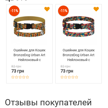
-11%
-11%
Ошейник для Кошек
Ошейник для Кошек
BronzeDog Urban Art
BronzeDog Urban Art
Нейлоновый с
Нейлоновый с
Пластиковой
Пластиковой
82 грн
82 грн
Пряжкой и
Пряжкой и
73 грн
73 грн
Колокольчиком
Колокольчиком
Алекса
Витраж
Отзывы покупателей