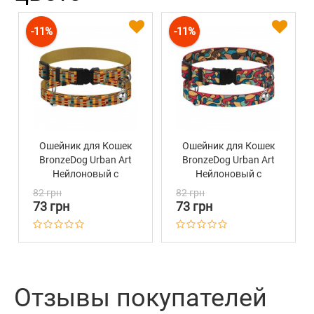
-11%
-11%
Ошейник для Кошек
Ошейник для Кошек
BronzeDog Urban Art
BronzeDog Urban Art
Нейлоновый с
Нейлоновый с
Пластиковой
Пластиковой
82 грн
82 грн
Пряжкой и
Пряжкой и
73 грн
73 грн
Колокольчиком
Колокольчиком
Алекса
Витраж
Отзывы покупателей