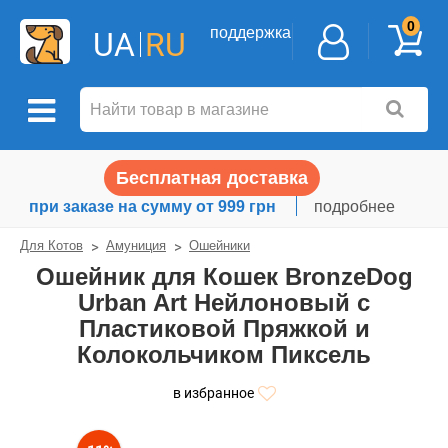
0
поддержка
UA
RU
Бесплатная доставка
при заказе на сумму от 999 грн
подробнее
Для Котов
Амуниция
Ошейники
Ошейник для Кошек BronzeDog
Urban Art Нейлоновый с
Пластиковой Пряжкой и
Колокольчиком Пиксель
в избранное