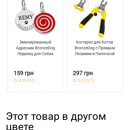
Эмалированный
Когтерез для Котов
Адресник BronzeDog
BronzeDog с Прямым
Леденец для Собак
Лезвием и Пилочкой
Красный
Малый 13,5 х 4,5 см
159 грн
297 грн
Этот товар в другом
цвете