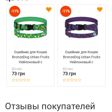
-11%
-11%
Ошейник для Кошек
Ошейник для Кошек
BronzeDog Urban Fruits
BronzeDog Urban Fruits
Нейлоновый с
Нейлоновый с
Пластиковой
Пластиковой
82 грн
82 грн
Пряжкой и
Пряжкой и
73 грн
73 грн
Колокольчиком
Колокольчиком
Авокадо
Вишни
Отзывы покупателей