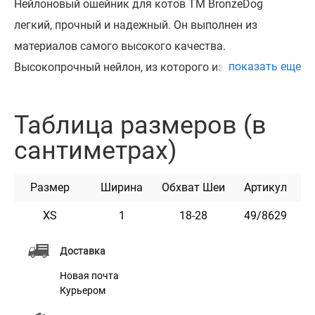
Нейлоновый ошейник для котов ТМ BronzeDog
легкий, прочный и надежный. Он выполнен из
материалов самого высокого качества.
показать еще
Высокопрочный нейлон, из которого изготовлен
ошейник, не теряет цвет при стирке и не выгорает на
солнце. Ошейник укомплектован пластиковой
Таблица размеров (в
пряжкой, которая раскрывается при натяжении и
сантиметрах)
резинкой, что обеспечивает безопастность
животного. Этот ошейник мягкий на ощупь, гибкий
Размер
Ширина
Обхват Шеи
Артикул
и не боится воды. Он практичен и неприхотлив в
уходе. Доступен в разных расцветках.
XS
1
18-28
49/8629
Доставка
Характеристики
Новая почта
Курьером
Материал
Нейлон