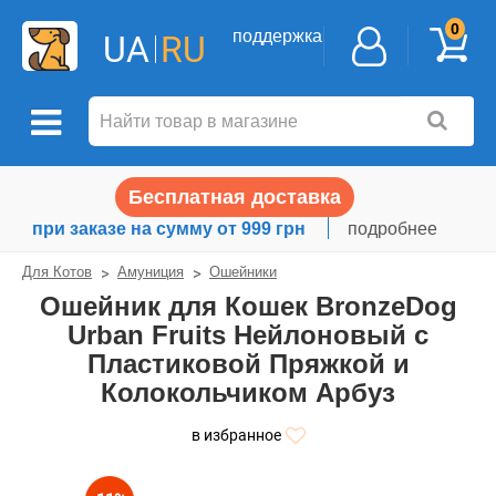
0
поддержка
UA
RU
Бесплатная доставка
при заказе на сумму от 999 грн
подробнее
Для Котов
Амуниция
Ошейники
Ошейник для Кошек BronzeDog
Urban Fruits Нейлоновый с
Пластиковой Пряжкой и
Колокольчиком Арбуз
в избранное