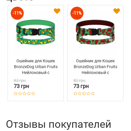
-11%
-11%
Ошейник для Кошек
Ошейник для Кошек
BronzeDog Urban Fruits
BronzeDog Urban Fruits
Нейлоновый с
Нейлоновый с
Пластиковой
Пластиковой
82 грн
82 грн
Пряжкой и
Пряжкой и
73 грн
73 грн
Колокольчиком
Колокольчиком Арбуз
Авокадо
Отзывы покупателей