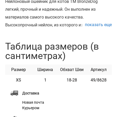
Нейлоновый ошейник для котов ТМ BronzeDog
легкий, прочный и надежный. Он выполнен из
материалов самого высокого качества.
показать еще
Высокопрочный нейлон, из которого изготовлен
ошейник, не теряет цвет при стирке и не выгорает на
солнце. Ошейник укомплектован пластиковой
Таблица размеров (в
пряжкой, которая раскрывается при натяжении и
сантиметрах)
резинкой, что обеспечивает безопастность
животного. Этот ошейник мягкий на ощупь, гибкий
Размер
Ширина
Обхват Шеи
Артикул
и не боится воды. Он практичен и неприхотлив в
уходе. Доступен в разных расцветках.
XS
1
18-28
49/8628
Доставка
Характеристики
Новая почта
Курьером
Материал
Нейлон