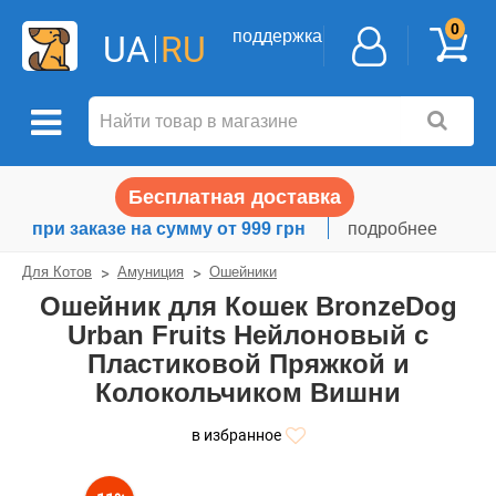
0
поддержка
UA
RU
Бесплатная доставка
при заказе на сумму от 999 грн
подробнее
Для Котов
Амуниция
Ошейники
Ошейник для Кошек BronzeDog
Urban Fruits Нейлоновый с
Пластиковой Пряжкой и
Колокольчиком Вишни
в избранное