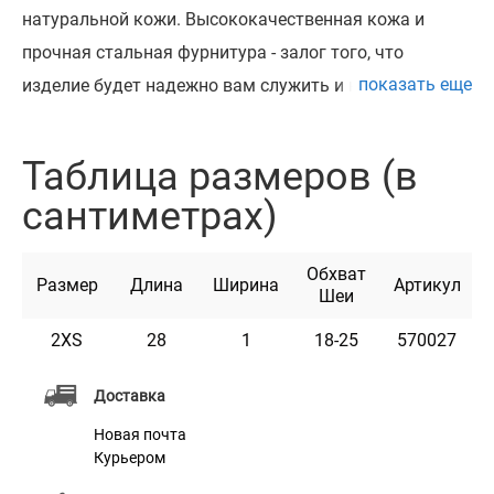
натуральной кожи. Высококачественная кожа и
прочная стальная фурнитура - залог того, что
показать еще
изделие будет надежно вам служить и надолго
сохранит первозданный вид. Чтобы выбрать
подходящий по размеру ошейник, измерьте обхват
Таблица размеров (в
шеи вашего кота гибкой сантиметровой лентой и
сантиметрах)
сверьте полученные данные с информацией в
таблице. Кожаный ошейник со стальной пряжкой
Обхват
отлично подходит для котов любых пород. Стальная
Размер
Длина
Ширина
Артикул
Шеи
фурнитура не боится ржавчины и выглядит очень
2XS
28
1
18-25
570027
стильно. Все ошейники имеют насыщенный цвет и
выглядят в точности как на фотографиях.
Доставка
Новая почта
Курьером
Характеристики