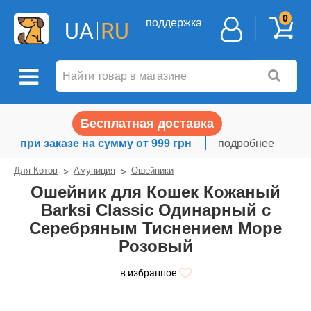
0
поддержка
UA
RU
Бесплатная доставка
при заказе на сумму от 999 грн
подробнее
Для Котов
Амуниция
Ошейники
Ошейник для Кошек Кожаный
Barksi Classic Одинарный с
Серебряным Тиснением Море
Розовый
в избранное