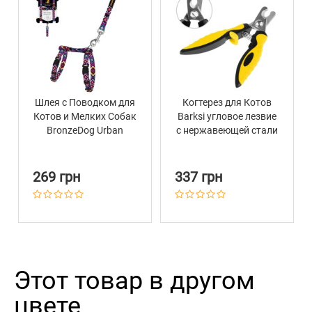
Шлея с Поводком для
Когтерез для Котов
Котов и Мелких Собак
Barksi угловое лезвие
BronzeDog Urban
с нержавеющей стали
Гуцульская
большой 15 х 5 см
Фиолетовая
269 грн
337 грн
Этот товар в другом
цвете