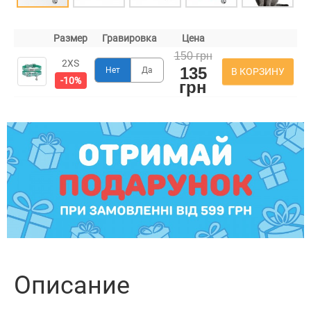
Размер
Гравировка
Цена
150 грн
2XS
135
Нет
Да
В КОРЗИНУ
-10%
грн
Описание