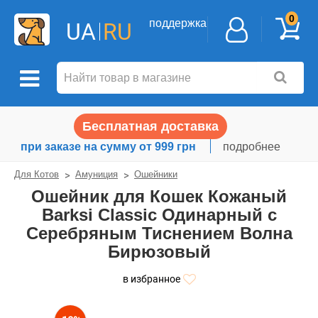
0
поддержка
UA
RU
Бесплатная доставка
при заказе на сумму от 999 грн
подробнее
Для Котов
Амуниция
Ошейники
Ошейник для Кошек Кожаный
Barksi Classic Одинарный с
Серебряным Тиснением Волна
Бирюзовый
в избранное