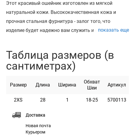
Этот красивый ошейник изготовлен из мягкой
натуральной кожи. Высококачественная кожа и
прочная стальная фурнитура - залог того, что
показать еще
изделие будет надежно вам служить и надолго
сохранит первозданный вид. Чтобы выбрать
подходящий по размеру ошейник, измерьте обхват
Таблица размеров (в
шеи вашего кота гибкой сантиметровой лентой и
сантиметрах)
сверьте полученные данные с информацией в
таблице. Кожаный ошейник со стальной пряжкой
Обхват
отлично подходит для котов любых пород. Стальная
Размер
Длина
Ширина
Артикул
Шеи
фурнитура не боится ржавчины и выглядит очень
2XS
28
1
18-25
5700113
стильно. Все ошейники имеют насыщенный цвет и
выглядят в точности как на фотографиях.
Доставка
Новая почта
Курьером