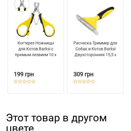
Когтерез Ножницы
Расческа Триммер для
для Котов Barksi с
Собак и Котов Barksi
прямым лезвием 10 х
Двухсторонняя 15,5 х
6 см
19,5 см
199 грн
309 грн
Этот товар в другом
цвете