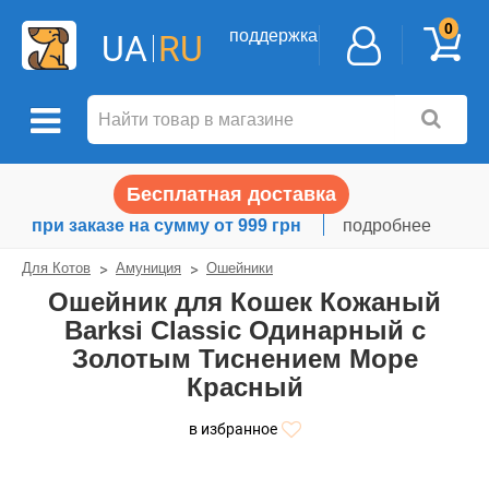
0
поддержка
UA
RU
Бесплатная доставка
при заказе на сумму от 999 грн
подробнее
Для Котов
Амуниция
Ошейники
Ошейник для Кошек Кожаный
Barksi Classic Одинарный с
Золотым Тиснением Море
Красный
в избранное