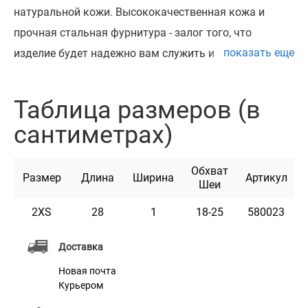
натуральной кожи. Высококачественная кожа и
прочная стальная фурнитура - залог того, что
показать еще
изделие будет надежно вам служить и надолго
сохранит первозданный вид. Чтобы выбрать
подходящий по размеру ошейник, измерьте обхват
Таблица размеров (в
шеи вашего кота гибкой сантиметровой лентой и
сантиметрах)
сверьте полученные данные с информацией в
таблице. Кожаный ошейник со стальной пряжкой
Обхват
отлично подходит для котов любых пород. Стальная
Размер
Длина
Ширина
Артикул
Шеи
фурнитура не боится ржавчины и выглядит очень
2XS
28
1
18-25
580023
стильно. Все ошейники имеют насыщенный цвет и
выглядят в точности как на фотографиях.
Доставка
Новая почта
Курьером
Характеристики