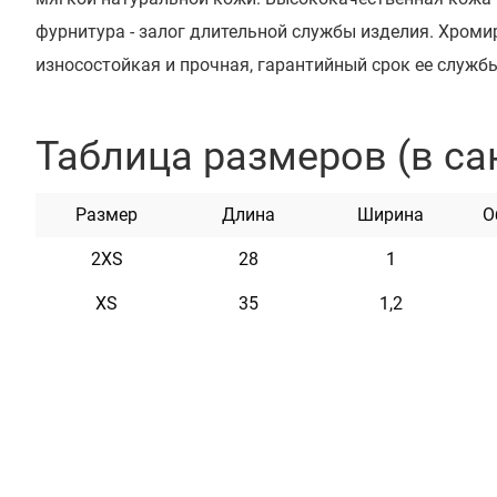
фурнитура - залог длительной службы изделия. Хром
износостойкая и прочная, гарантийный срок ее службы
Этот ошейник может быть укомплектован адресником 
возможностью нанесения текста, рекомендовано 2 стр
Таблица размеров (в са
высокоточным лазерным оборудованием. Ошейник дост
горчичный, коричневый, красный, бирюзовый, розовы
Размер
Длина
Ширина
О
2XS
28
1
XS
35
1,2
Характеристики
Материал
Натуральная кожа
Пряжка
Метал