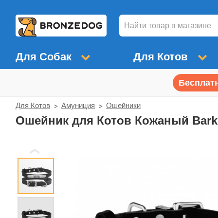
Для Собак
Для Котов
Бесплатн
Для Котов
Амуниция
Ошейники
Ошейник для Котов Кожаный Bark
❮