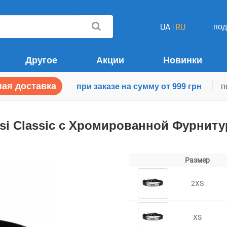
по
UA
RU
Другое
Акции
Новинки
ая доставка
при заказе на сумму от 999 грн
п
si Classic с Хромированной Фурнит
Размер
2XS
XS