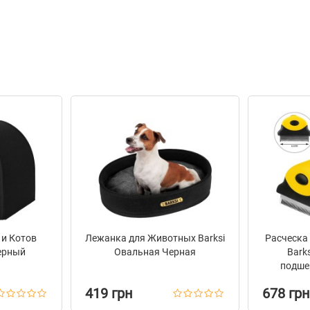
 и Котов
Лежанка для Животных Barksi
Расческа
Черный
Овальная Черная
Bark
подшер
419 грн
678 грн