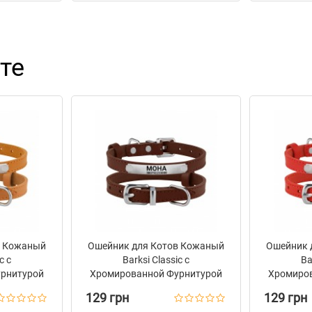
те
в Кожаный
Ошейник для Котов Кожаный
Ошейник 
c с
Barksi Classic с
Ba
рнитурой
Хромированной Фурнитурой
Хромиро
й
Коричневый
129 грн
129 грн