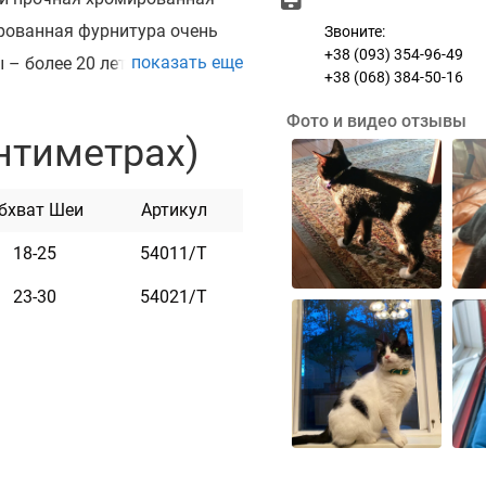
ированная фурнитура очень
Звоните:
+38 (093) 354-96-49
показать еще
 – более 20 лет.
+38 (068) 384-50-16
из стали на заклепках с
Фото и видео отзывы
оки. Текст наносится
нтиметрах)
упен в цветах: черный,
й и фиолетовый.
бхват Шеи
Артикул
18-25
54011/Т
23-30
54021/Т