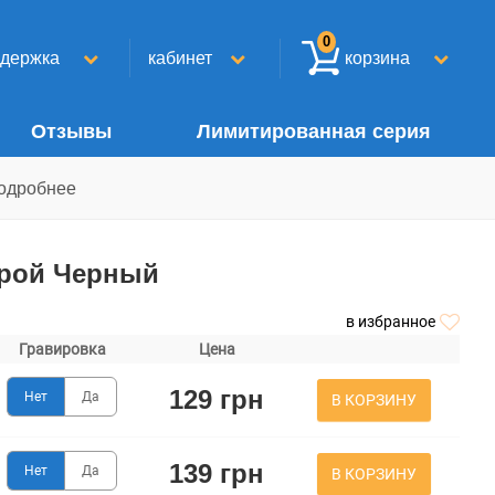
0
ддержка
кабинет
корзина
Отзывы
Лимитированная серия
одробнее
урой Черный
в избранное
Гравировка
Цена
129 грн
Нет
Да
В КОРЗИНУ
139 грн
Нет
Да
В КОРЗИНУ