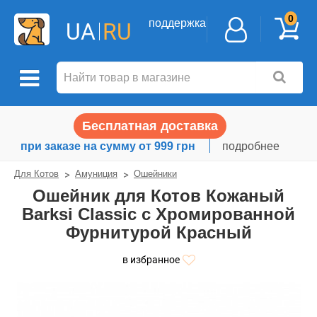
0
поддержка
UA
RU
Бесплатная доставка
при заказе на сумму от 999 грн
подробнее
Для Котов
Амуниция
Ошейники
Ошейник для Котов Кожаный
Barksi Classic с Хромированной
Фурнитурой Красный
в избранное