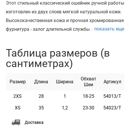
Этот стильный классический ошейник ручной работы
изготовлен из двух слоев мягкой натуральной кожи.
Высококачественная кожа и прочная хромированная
показать еще
фурнитура - залог длительной службы изделия.
Хромированная фурнитура очень износостойкая и
прочная, гарантийный срок ее службы – более 20 лет.
Таблица размеров (в
Этот ошейник может быть укомплектован
сантиметрах)
адресником из стали на заклепках с возможностью
нанесения текста, рекомендовано 2 строки. Текст
Обхват
наносится высокоточным лазерным оборудованием.
Размер
Длина
Ширина
Артикул
Шеи
Ошейник доступен в цветах: черный, горчичный,
2XS
28
1
18-25
54013/Т
коричневый, красный, бирюзовый, розовый и
фиолетовый.
XS
35
1,2
23-30
54023/Т
Доставка