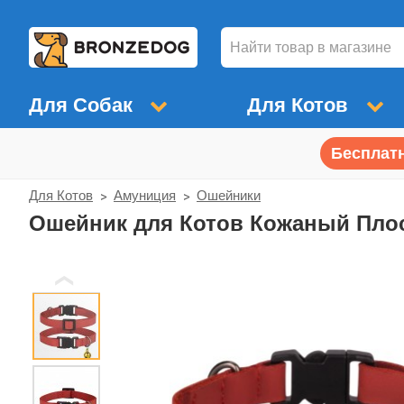
Для Собак
Для Котов
Бесплатн
Для Котов
Амуниция
Ошейники
Ошейник для Котов Кожаный Плос
❮