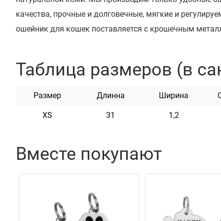
качества, прочные и долговечные, мягкие и регулиру
ошейник для кошек поставляется с крошечным мета
яркого цвета. Металлический колокольчик не издает 
помогает отслеживать местонахождение вашей кошки
Таблица размеров (в са
для взрослых кошек, так и для котят. Это идеальное с
качества и комфорта, красивый аксессуар, подходящи
Размер
Длинна
Ширина
использования. Каждый ошейник – это изделие ручной
XS
31
1,2
особым вниманием к деталям.
Вместе покупают