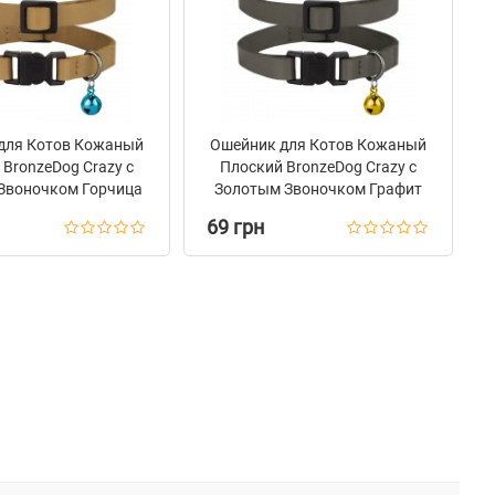
для Котов Кожаный
Ошейник для Котов Кожаный
BronzeDog Crazy с
Плоский BronzeDog Crazy с
Звоночком Горчица
Золотым Звоночком Графит
69 грн