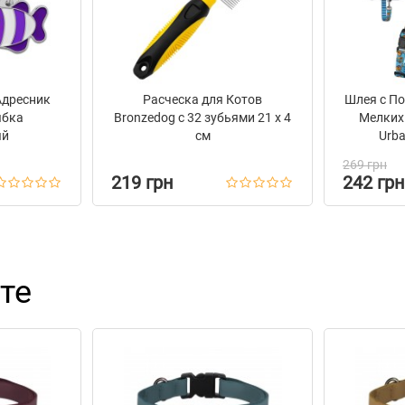
Адресник
Расческа для Котов
Шлея с По
ыбка
Bronzedog с 32 зубьями 21 х 4
Мелких
ый
см
Urba
269 грн
219 грн
242 грн
те