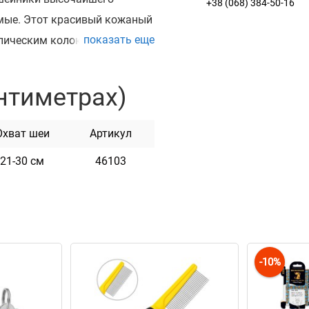
+38 (068) 384-50-16
емые. Этот красивый кожаный
показать еще
ллическим колокольчиком
слишком много шума, но
. Эти кожаные ошейники как
нтиметрах)
очетание стиля, высокого
й для повседневного
Охват шеи
Артикул
 работы, созданное с
21-30 см
46103
-10%