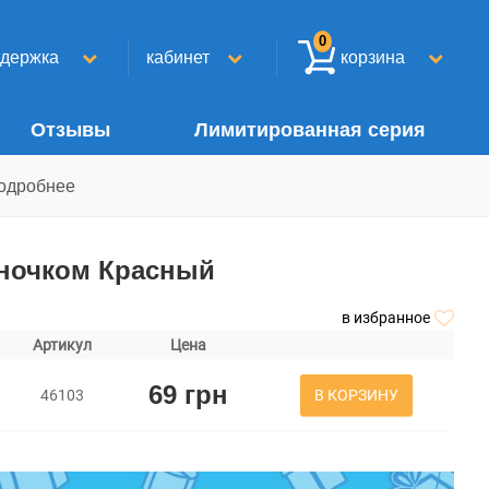
0
ддержка
кабинет
корзина
Отзывы
Лимитированная серия
одробнее
оночком Красный
в избранное
Артикул
Цена
69 грн
В КОРЗИНУ
46103