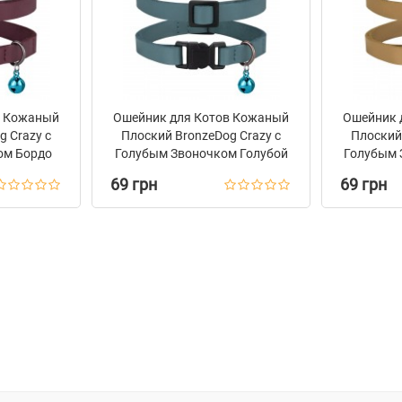
в Кожаный
Ошейник для Котов Кожаный
Ошейник 
g Crazy с
Плоский BronzeDog Crazy с
Плоский 
ом Бордо
Голубым Звоночком Голубой
Голубым 
69 грн
69 грн