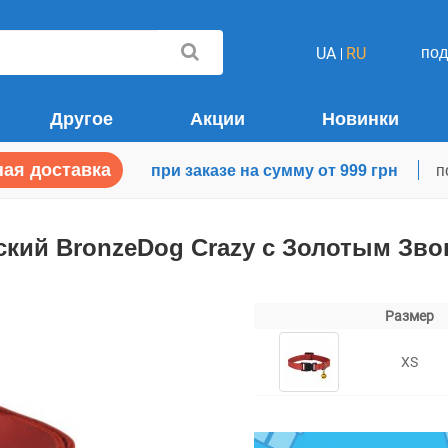
по
UA
RU
Другое
Акции
Новинки
ая доставка
при заказе на сумму от 999 грн
п
кий BronzeDog Crazy с Золотым Зв
Размер
XS