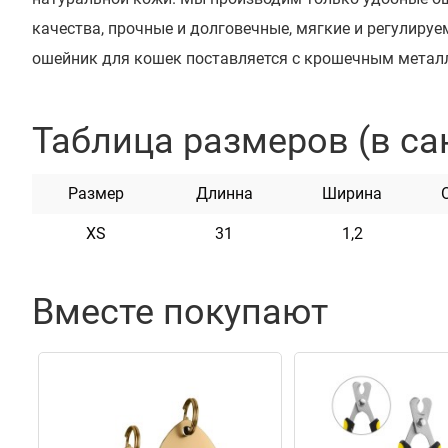
качества, прочные и долговечные, мягкие и регулиру
ошейник для кошек поставляется с крошечным мета
яркого цвета. Металлический колокольчик не издает 
помогает отслеживать местонахождение вашей кошки
Таблица размеров (в са
для взрослых кошек, так и для котят. Это идеальное с
качества и комфорта, красивый аксессуар, подходящи
Размер
Длинна
Ширина
использования. Каждый ошейник – это изделие ручной
XS
31
1,2
особым вниманием к деталям.
Вместе покупают