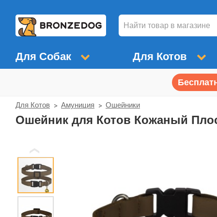
Для Собак
Для Котов
Бесплатн
Для Котов
Амуниция
Ошейники
Ошейник для Котов Кожаный Плос
❮