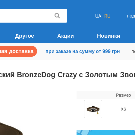
по
UA
RU
Другое
Акции
Новинки
ая доставка
при заказе на сумму от 999 грн
п
кий BronzeDog Crazy с Золотым Зв
Размер
XS