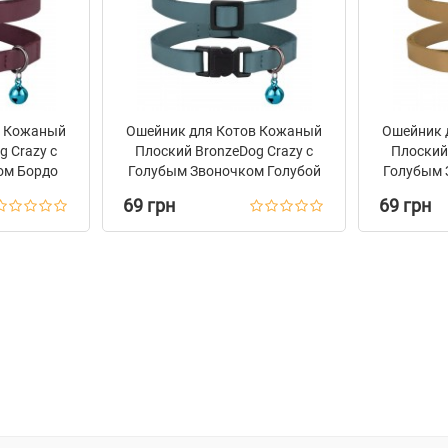
в Кожаный
Ошейник для Котов Кожаный
Ошейник 
g Crazy с
Плоский BronzeDog Crazy с
Плоский 
ом Бордо
Голубым Звоночком Голубой
Голубым 
69 грн
69 грн