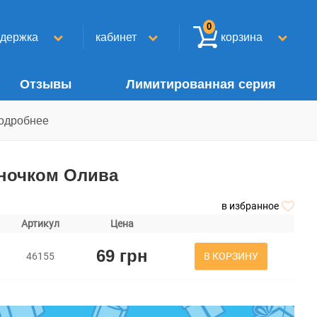
0
ддержка
кабинет
корзина
Отзывы
Лимитированная серия
одробнее
оночком Олива
в избранное
Артикул
Цена
69 грн
В КОРЗИНУ
46155