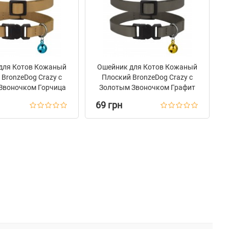
для Котов Кожаный
Ошейник для Котов Кожаный
BronzeDog Crazy с
Плоский BronzeDog Crazy с
Звоночком Горчица
Золотым Звоночком Графит
69 грн