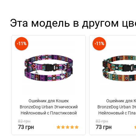
Эта модель в другом цв
-11%
-11%
Ошейник для Кошек
Ошейник для 
BronzeDog Urban Этнический
BronzeDog Urban Э
Нейлоновый c Пластиковой
Нейлоновый c Пла
Пряжкой и Колокольчиком
Пряжкой и Колок
82 грн
82 грн
Фиолетовый
Ментол
73 грн
73 грн