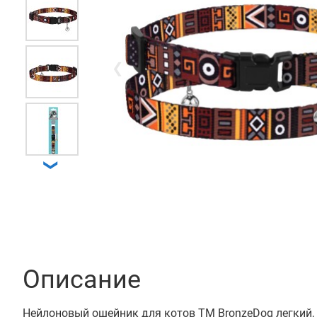
❮
❯
Описание
Нейлоновый ошейник для котов ТМ BronzeDog легкий,