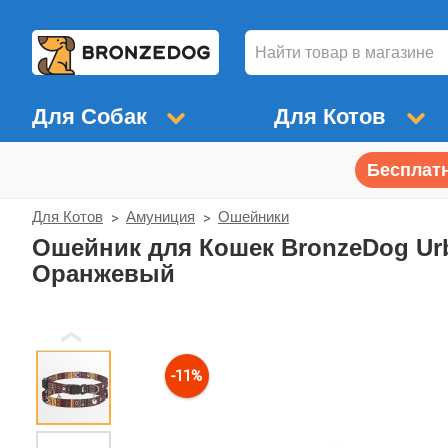
Для Собак
Для Котов
Бесплатн
Для Котов
Амуниция
Ошейники
Ошейник для Кошек BronzeDog Ur
Оранжевый
❮
-11%