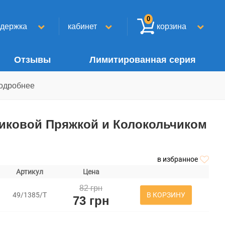
0
ддержка
кабинет
корзина
Отзывы
Лимитированная серия
одробнее
тиковой Пряжкой и Колокольчиком
в избранное
Артикул
Цена
82 грн
В КОРЗИНУ
49/1385/Т
73 грн