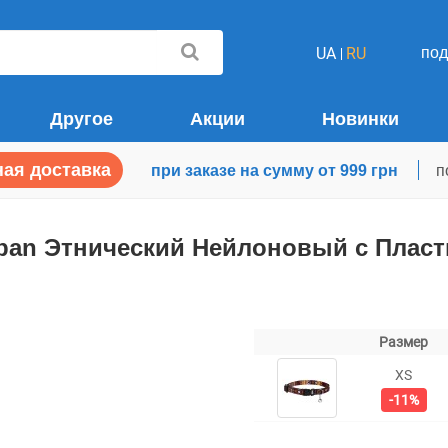
по
UA
RU
Другое
Акции
Новинки
ая доставка
при заказе на сумму от 999 грн
п
ban Этнический Нейлоновый c Плас
Размер
XS
-11%