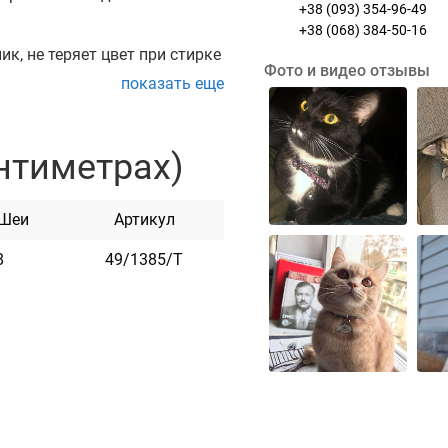
+38 (093) 354-96-49
+38 (068) 384-50-16
к, не теряет цвет при стирке
Фото и видео отзывы
показать еще
ая раскрывается при
ь животного.
нтиметрах)
ды. Он практичен и
 Шеи
Артикул
8
49/1385/Т