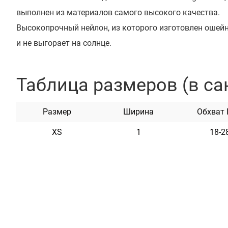
выполнен из материалов самого высокого качества.
Высокопрочный нейлон, из которого изготовлен ошейни
и не выгорает на солнце.
Ошейник укомплектован пластиковой пряжкой, котор
натяжении и резинкой, что обеспечивает безопасност
Таблица размеров (в са
Этот ошейник мягкий на ощупь, гибкий и не боится во
неприхотлив в уходе.
Размер
Ширина
Обхват
Доступен в разных расцветках.
XS
1
18-2
Характеристики
Материал
Нейлон