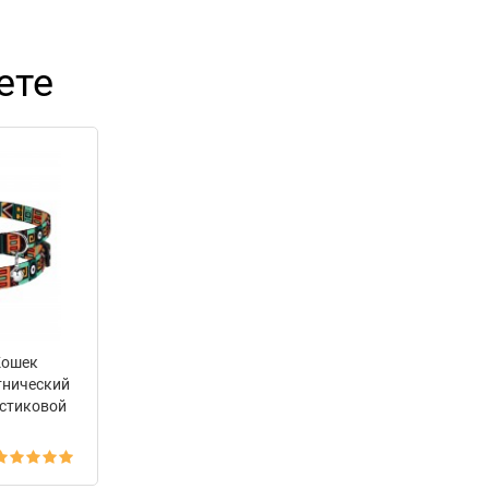
ете
Кошек
тнический
стиковой
ольчиком