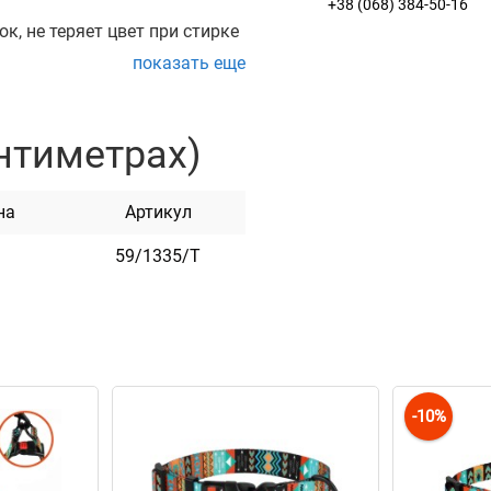
+38 (068) 384-50-16
к, не теряет цвет при стирке
показать еще
арабином с карбоновым
нтиметрах)
ы. Он практичен и
на
Артикул
59/1335/T
-10%
ием