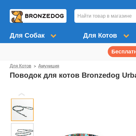
Для Собак
Для Котов
Бесплатн
Для Котов
Амуниция
Поводок для котов Bronzedog Ur
❮