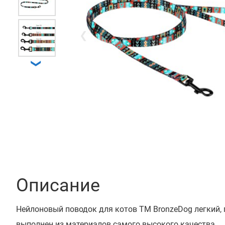
❮
❯
Описание
Нейлоновый поводок для котов ТМ BronzeDog легкий,
выполнен из материалов самого высокого качества.