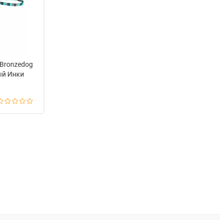
 Bronzedog
ый Инки