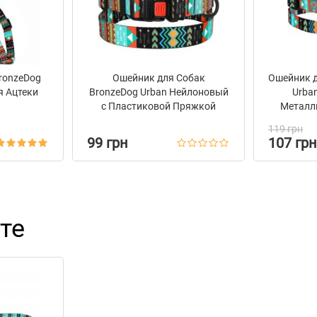
ronzeDog
Ошейник для Собак
Ошейник д
я Ацтеки
BronzeDog Urban Нейлоновый
Urba
c Пластиковой Пряжкой
Металл
Ацтеки
119 грн
99 грн
107 грн
те