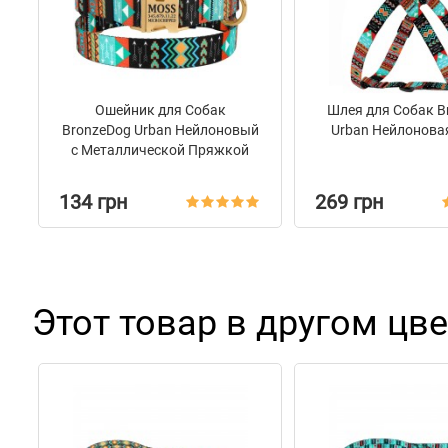
Ошейник для Собак
Шлея для Собак B
BronzeDog Urban Нейлоновый
Urban Нейлонова
c Металлической Пряжкой
Золотистого Цвета Ацтеки
134 грн
269 грн
Этот товар в другом цве