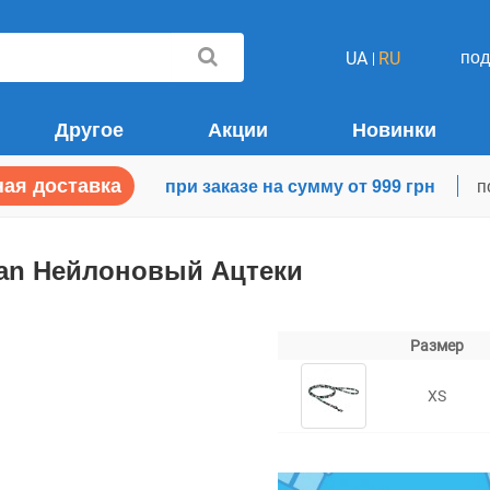
по
UA
RU
Другое
Акции
Новинки
ая доставка
при заказе на сумму от 999 грн
п
ban Нейлоновый Ацтеки
Размер
XS