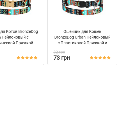
ля Котов BronzeDog
Ошейник для Кошек
n Нейлоновый c
BronzeDog Urban Нейлоновый
ической Пряжкой
с Пластиковой Пряжкой и
Ацтеки
Колокольчиком Ацтеки
82 грн
73 грн