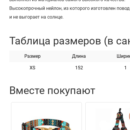
Высокопрочный нейлон, из которого изготовлен поводо
и не выгорает на солнце.
Поводок укомплектован надежным металлическим к
покрытием.
Таблица размеров (в са
Этот поводок мягкий на ощупь, гибкий и не боится вод
неприхотлив в уходе.
Размер
Длина
Шири
XS
152
1
Вместе покупают
Характеристики
Материал
Нейлон
Фурнитура
Металл с Карбоновым Покрыт