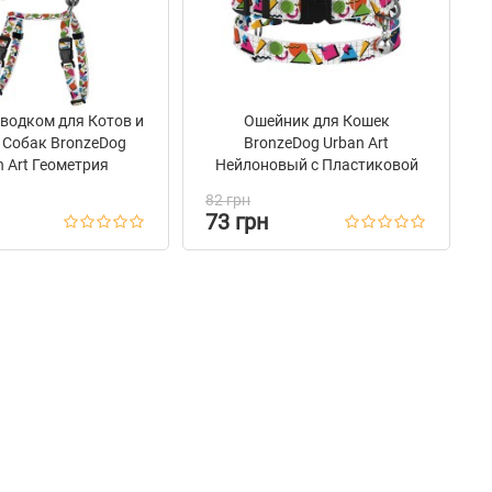
водком для Котов и
Ошейник для Кошек
 Собак BronzeDog
BronzeDog Urban Art
n Art Геометрия
Нейлоновый с Пластиковой
Пряжкой и Колокольчиком
82 грн
Геометрия
73 грн