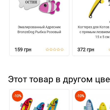
Эмалированный Адресник
Когтерез для Котов
BronzeDog Рыбка Розовый
с прямым лезвием
15 х 5 см
159 грн
372 грн
Этот товар в другом цве
-10%
-10%