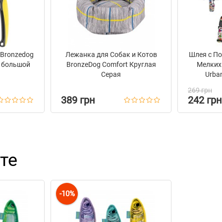
 Bronzedog
Лежанка для Собак и Котов
Шлея с По
 большой
BronzeDog Comfort Круглая
Мелких
Серая
Urba
269 грн
389 грн
242 грн
те
-10%