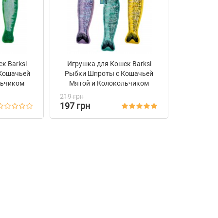
к Barksi
Игрушка для Кошек Barksi
Кошачьей
Рыбки Шпроты с Кошачьей
льчиком
Мятой и Колокольчиком
219 грн
197 грн