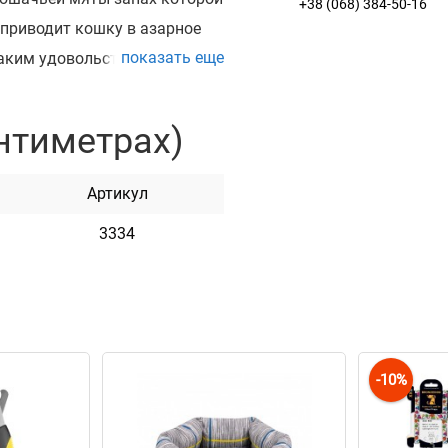
+38 (068) 384-50-16
 приводит кошку в азарное
показать еще
каким удовольствием они
аковки 21.5*15 см.
нтиметрах)
Артикул
3334
-10%