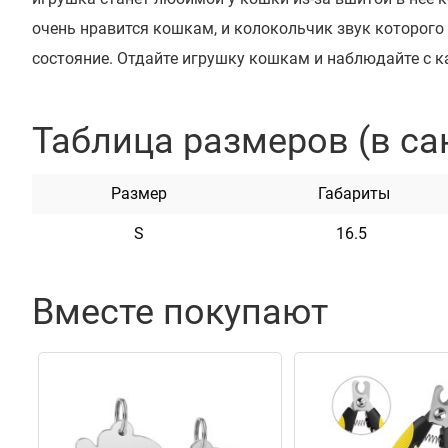
очень нравится кошкам, и колокольчик звук которого
состояние. Отдайте игрушку кошкам и наблюдайте с 
играют с ней. Продаётся упаковкой по 3 шт. Размер уп
Таблица размеров (в са
Характеристики
Размер
Габариты
Материал
Плюш
S
16.5
Цвет
Разноцветный
Вместе покупают