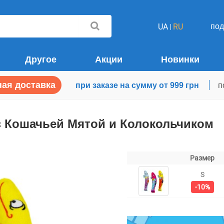
по
UA
RU
Другое
Акции
Новинки
ая доставка
при заказе на сумму от 999 грн
п
с Кошачьей Мятой и Колокольчиком
Размер
S
-10%