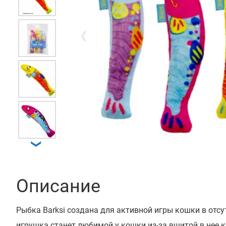
❮
❯
Описание
Рыбка Barksi создана для активной игры кошки в отсу
игрушка станет любимой у кошки из-за вшитой в нее 