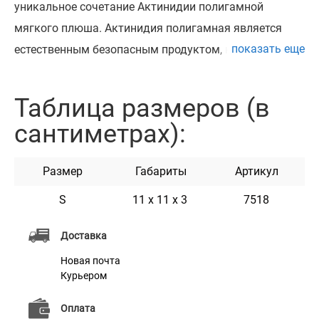
уникальное сочетание Актинидии полигамной
мягкого плюша. Актинидия полигамная является
показать еще
естественным безопасным продуктом, который
стимулирует игривое поведение у кошек, не вызывая
привыкания. Для изготовления этих игрушек
Таблица размеров (в
используется только высококачественная продукты
сантиметрах):
и материалы.
Размер
Габариты
Артикул
Характеристики
S
11 х 11 х 3
7518
Материал
Плюш
Доставка
Новая почта
Курьером
Оплата