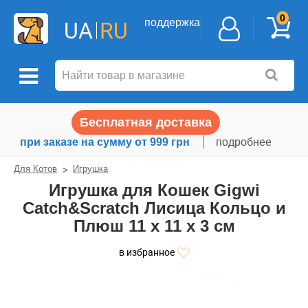
0
поддержка
UA
RU
Бесплатная доставка
при заказе на сумму от 999 грн
подробнее
Для Котов
Игрушка
Игрушка для Кошек Gigwi
Catch&Scratch Лисица Кольцо и
Плюш 11 х 11 х 3 см
в избранное