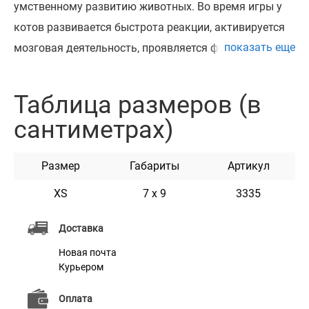
умственному развитию животных. Во время игры у
котов развивается быстрота реакции, активируется
показать еще
мозговая деятельность, проявляется физическая
активность и естественные инстинкты. Игрушки
помогают безопасно удовлетворять потребность
Таблица размеров (в
ваших животных чувствовать себя хищником.
сантиметрах)
Игрушки изготовлены из качественной плюшевой
ткани, что делает их одновременно мягкими и
Размер
Габариты
Артикул
приятными на ощупь. Они укомплектованы
специальным колокольчком и перьями, которые
XS
7 x 9
3335
привлекают внимание животных и вызывают
Доставка
интерес к игрушке. Серия доступна в нескольких
Новая почта
ярких дизайнах с разной комплектацией.
Курьером
Оплата