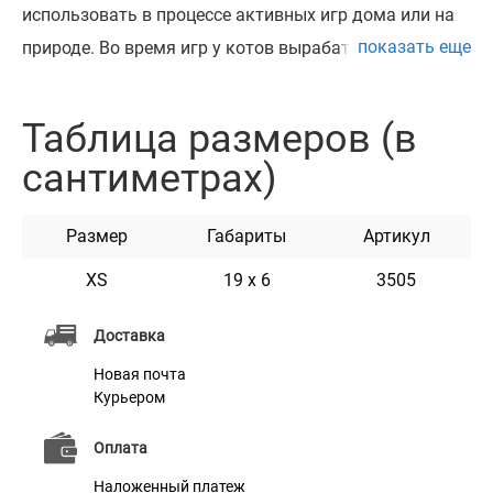
использовать в процессе активных игр дома или на
показать еще
природе. Во время игр у котов вырабатывается
быстрота реакции, активируется мозговая
деятельность, проявляется физическая активность и
Таблица размеров (в
природные инстинкты. Игрушки помогают безопасно
сантиметрах)
удовлетворять потребность ваших
домашних животных чувствовать себя хищником.
Размер
Габариты
Артикул
Идеально подойдёт для котов, мелких пород собак и
щенков. Игрушки изготовлены из качественной
XS
19 х 6
3505
фетровой ткани, что делает их одновременно
Доставка
мягкими и приятными на ощупь. Они
Новая почта
укомплектованы специальным канатом для
Курьером
активной игры и привлечения внимания животных к
игрушке.
Оплата
Наложенный платеж