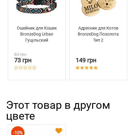
Ошейник для Кошек
Адресник для Котов
BronzeDog Urban
BronzeDog Позолота
Гуцульский
Тип 2
Нейлоновый c
Пластиковой
82 грн
Пряжкой и
73 грн
149 грн
Колокольчиком
Ментол
Этот товар в другом
цвете
-10%