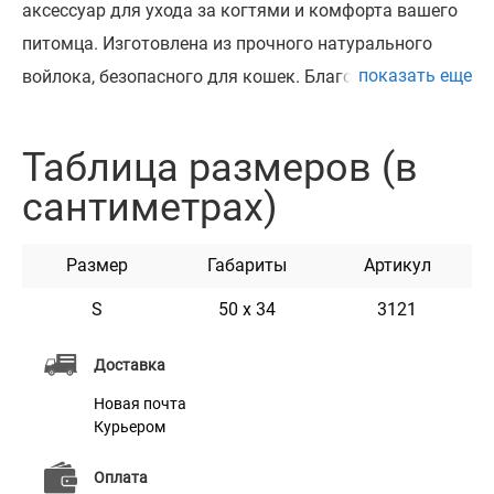
аксессуар для ухода за когтями и комфорта вашего
питомца. Изготовлена из прочного натурального
показать еще
войлока, безопасного для кошек. Благодаря
универсальному креплению, когтеточку можно
закрепить на ножках стула, приклеить к гладкой
Таблица размеров (в
поверхности (стена, дверь, мебель), или использовать
сантиметрах)
как коврик на полу. Липучки с клеевой основой и
резинка на обратной стороне обеспечивают
Размер
Габариты
Артикул
надёжную фиксацию. Натуральный материал имеет
приятный запах, который привлекает кошек, и
S
50 х 34
3121
подходит для регулярной заточки когтей, защищая
Доставка
мебель и полы. Когтеточка Barksi — это компактное
Новая почта
решение с оригинальным дизайном, которое легко
Курьером
впишется в любой интерьер.
Оплата