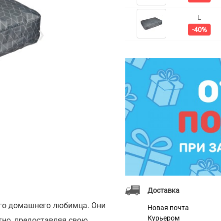
L
-40%
❯
Доставка
его домашнего любимца. Они
Новая почта
Курьером
тно, предоставляя свою