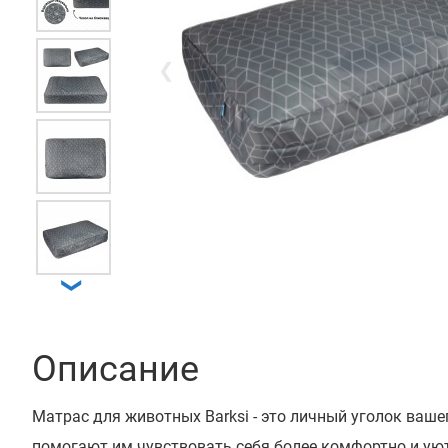
❮
❯
Описание
Матрас для животных Barksi - это личный уголок ваш
помогают им чувствовать себя более комфортно и ую