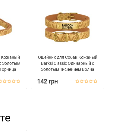
к Кожаный
Ошейник для Собак Кожаный
 с Золотым
Barksi Classic Одинарный с
 Горчица
Золотым Тиснением Волна
Горчица
142 грн
те