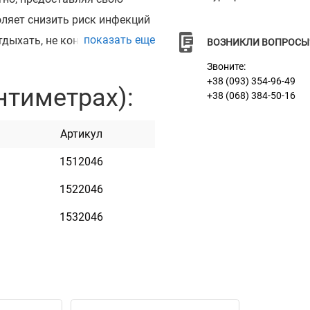
оляет снизить риск инфекций
показать еще
дыхать, не контактируя с
ВОЗНИКЛИ ВОПРОСЫ
Звоните:
сококачественного полиэстра
+38 (093) 354-96-49
нтиметрах):
+38 (068) 384-50-16
вого наполнителя. Этот
и очень теплые и мягкие. Дно
Артикул
что позволяет им не
1512046
здоровья вашего питомца,
тавов. Очень важно, чтобы
1522046
у месту отдыха. Лежаки
1532046
азмерах.