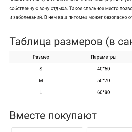
собственную зону отдыха. Такое спальное место позв
и заболеваний. В нем ваш питомец может безопасно от
пылью и бактериями.
Наши мягкие места для животных изготовлены из вы
Таблица размеров (в са
"Оксфорд" и сверхлегкого гипоаллергенного синтепоно
метриал легко чистится и не впитывает запахи. Лежак
Размер
Параметры
матраса имеет специальное прорезиненное покрытие, 
S
40*60
скользить по полу. Они являются важным элементом 
обеспечивая комфорт и поддержку для их костей и сус
M
50*70
ваш любимец с первых дней начал привыкать к своем
L
60*80
Оксфорд доступны в различных дизайнах, формах и р
Вместе покупают