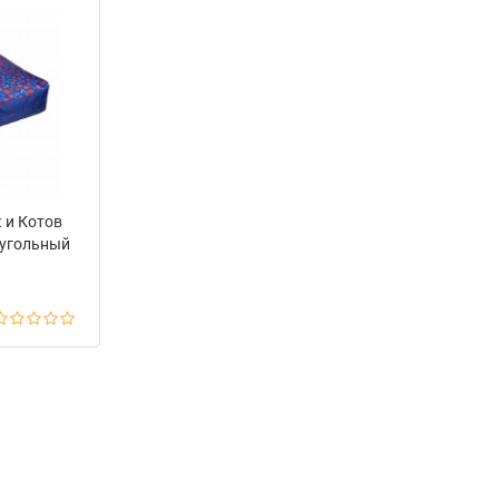
 и Котов
оугольный