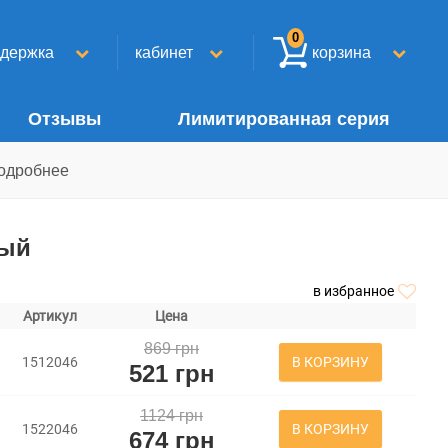
0
ддержка
кабинет
корзина
Отзывы
Лимитированная серия
одробнее
рый
в избранное
Артикул
Цена
869 грн
В КОРЗИНУ
1512046
521 грн
1124 грн
В КОРЗИНУ
1522046
674 грн