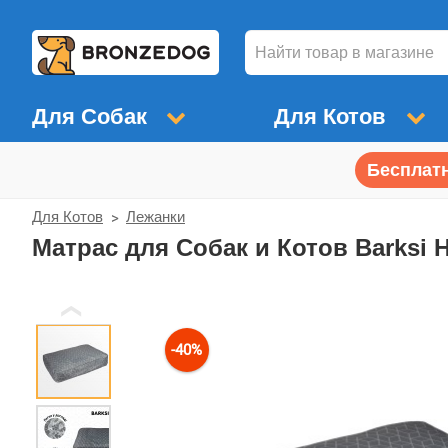
Для Собак
Для Котов
Бесплатн
Для Котов
Лежанки
Матрас для Собак и Котов Barks
❮
-40%