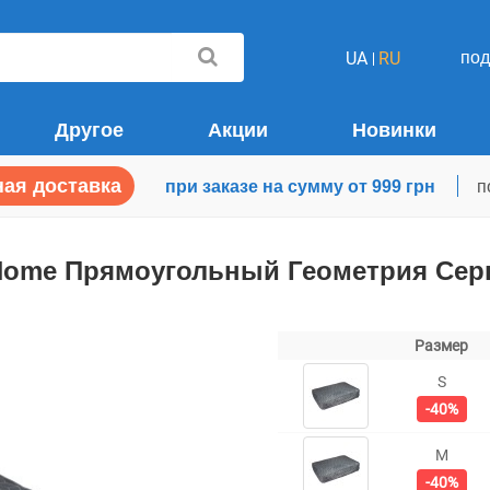
по
UA
RU
Другое
Акции
Новинки
ая доставка
при заказе на сумму от 999 грн
п
i Home Прямоугольный Геометрия Се
Размер
S
-40%
M
-40%