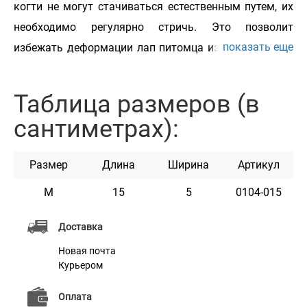
когти не могут стачиваться естественным путем, их
необходимо регулярно стричь. Это позволит
показать еще
избежать деформации лап питомца из-за чрезмерно
отросших когтей. Когтерез Bronzedog предназначен
для комфортного подстригания когтей собак, кошек
Таблица размеров (в
и других средних и крупных животных. Это
сантиметрах):
незаменимый и необходимый инструмент для ухода
за домашним питомцем. Лезвие с лазерной заточкой
Размер
Длина
Ширина
Артикул
длительное время будет оставаться достаточно
острым. Когтерез Bronzedog – незаменимая и
M
15
5
0104-015
необходимая вещь для ухода за домашним
Доставка
питомцем.
Новая почта
Курьером
Оплата